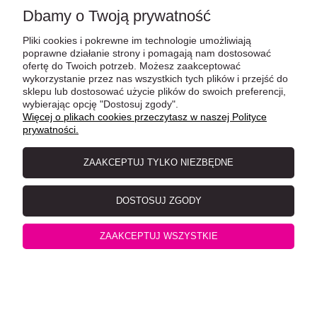
Dbamy o Twoją prywatność
Pliki cookies i pokrewne im technologie umożliwiają
poprawne działanie strony i pomagają nam dostosować
ofertę do Twoich potrzeb. Możesz zaakceptować
wykorzystanie przez nas wszystkich tych plików i przejść do
sklepu lub dostosować użycie plików do swoich preferencji,
Trixie Primo XXL Kuweta z ramką 56x25x71cm,
wybierając opcję "Dostosuj zgody".
Więcej o plikach cookies przeczytasz w naszej Polityce
biały/szary
prywatności.
ZAAKCEPTUJ TYLKO NIEZBĘDNE
DOSTOSUJ ZGODY
ZAAKCEPTUJ WSZYSTKIE
Trixie Classic Kuweta Otwarta z Ramką 37x15x47cm,