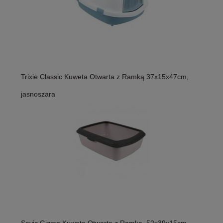
Trixie Classic Kuweta Otwarta z Ramką 37x15x47cm,
jasnoszara
Savic Gizmo Kuweta Otwarta z Ramką, 52x39x15cm,