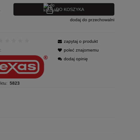
DO KOSZYKA
.
dodaj do przechowalni
zapytaj o produkt
:
poleć znajomemu
dodaj opinię
ktu:
5823