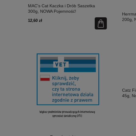
etka 300g,
MAC's Cat Kaczka i Drób Saszetka
MAC's Cat Ł
300g, NOWA Pojemność!
Nowa Pojem
Herrm
200g,
12,60 zł
12,60 zł
Catz F
45g, N