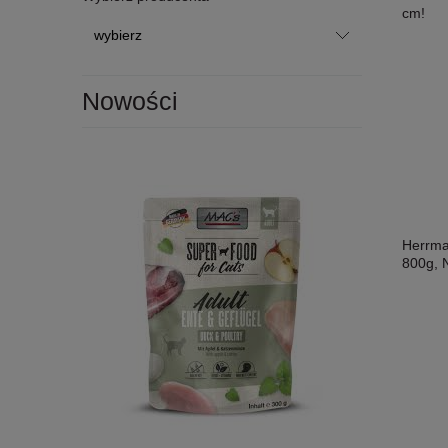
cm!
Nowości
Herrm
800g,