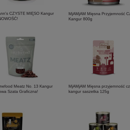
osoś i Drób Saszetka 300g,
MAC's Shakery Sticks Kurczak I
ność!
Wołowina Z Kocimiętką I Szałwią 50g,
ann's CZYSTE MIĘSO Kangur
MjAMjAM Mięsna Przyjemność Cz
Niewielkie Miękkie Paluszki Dla Kota!
 NOWOŚĆ!
Kangur 800g
11,50 zł
Nowość!
inefood Meatz No. 13 Kangur
MjAMjAM Mięsna przyjemność cz
owa Szata Graficzna!
kangur saszetka 125g