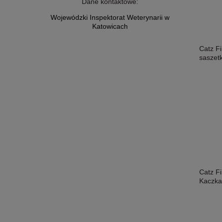
Dane kontaktowe:
Wojewódzki Inspektorat Weterynarii w
Katowicach
Catz F
saszet
Catz F
Kaczka