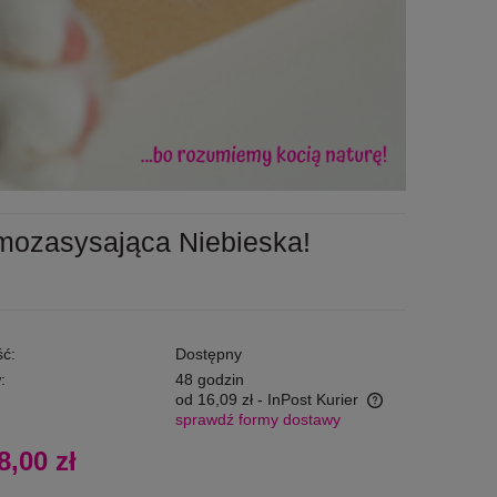
mozasysająca Niebieska!
ć:
Dostępny
:
48 godzin
od 16,09 zł
- InPost Kurier
sprawdź formy dostawy
Cena nie zawiera ewentualnych kosztów
8,00 zł
płatności