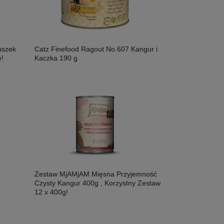
uszek
Catz Finefood Ragout No.607 Kangur i
!
Kaczka 190 g
Zestaw MjAMjAM Mięsna Przyjemność
Czysty Kangur 400g , Korzystny Zestaw
12 x 400g!