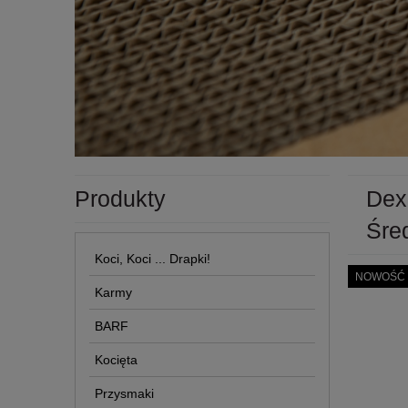
Produkty
Dex
Śre
Koci, Koci ... Drapki!
NOWOŚĆ
Karmy
BARF
Kocięta
Przysmaki