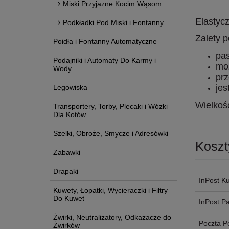
Miski Przyjazne Kocim Wąsom
Elastyc
Podkładki Pod Miski i Fontanny
Zalety p
Poidła i Fontanny Automatyczne
pa
Podajniki i Automaty Do Karmy i
mo
Wody
prz
jes
Legowiska
Wielkoś
Transportery, Torby, Plecaki i Wózki
Dla Kotów
Szelki, Obroże, Smycze i Adresówki
Koszt
Zabawki
Drapaki
InPost Ku
Kuwety, Łopatki, Wycieraczki i Filtry
Do Kuwet
InPost P
Żwirki, Neutralizatory, Odkażacze do
Poczta P
Żwirków