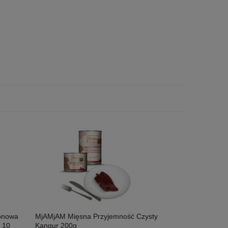
konowa
MjAMjAM Mięsna Przyjemność Czysty
 10
Kangur 200g