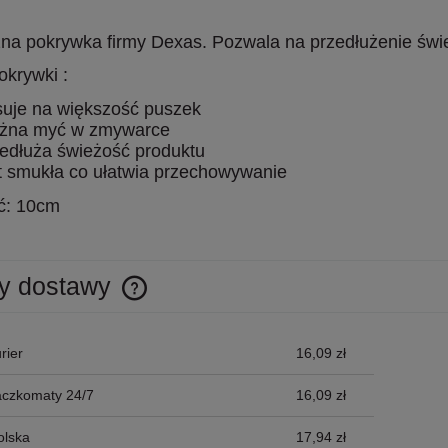
zna pokrywka firmy Dexas. Pozwala na przedłużenie świe
okrywki :
suje na większość puszek
żna myć w zmywarce
edłuża świeżość produktu
t smukła co ułatwia przechowywanie
ć: 10cm
y dostawy
Cena nie zawiera ewentualnych kosztów
rier
16,09 zł
płatności
aczkomaty 24/7
16,09 zł
olska
17,94 zł