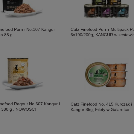
inefood Purrrr No.107 Kangur
Catz Finefood Purrrr Multipack P
ka 85 g
6x190/200g, KANGUR w zestawie
inefood Ragout No.607 Kangur i
Catz Finefood No. 415 Kurczak i
 380 g , NOWOŚĆ!
Kangur 85g, Filety w Galaretce