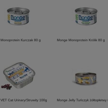
Monoprotein Kurczak 80 g
Monge Monoprotein Królik 80 g
osoś i Drób Saszetka 300g,
MAC's Shakery Sticks Kurczak I
ność!
Wołowina Z Kocimiętką I Szałwią 50g,
Niewielkie Miękkie Paluszki Dla Kota!
11,50 zł
Nowość!
VET Cat Urinary/Struwity 100g
Monge Jelly Tuńczyk żółtopłetwy 