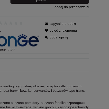
dodaj do przechowalni
zapytaj o produkt
:
poleć znajomemu
dodaj opinię
ktu:
2282
 według oryginalnej włoskiej receptury dla dorosłych
a, bez barwników, konserwantów i tłuszczów typu trans.
łoczone suszone pomidory, suszona fasolka szparagowa
wane białko zwierzęce, włókno grochu, ksylooligosacharydy