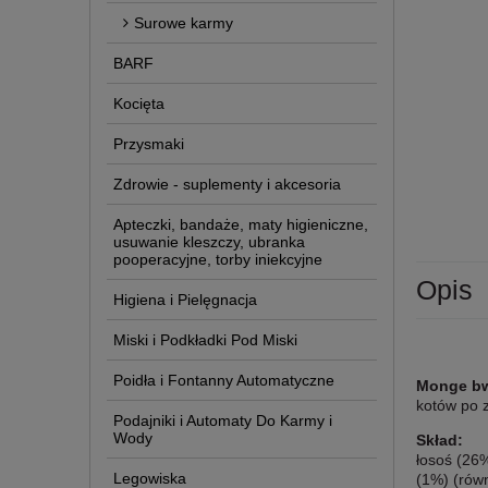
Surowe karmy
BARF
Kocięta
Przysmaki
Zdrowie - suplementy i akcesoria
Apteczki, bandaże, maty higieniczne,
usuwanie kleszczy, ubranka
pooperacyjne, torby iniekcyjne
Opis
Higiena i Pielęgnacja
Miski i Podkładki Pod Miski
Poidła i Fontanny Automatyczne
Monge bwi
kotów po z
Podajniki i Automaty Do Karmy i
Wody
Skład:
łosoś (26
Legowiska
(1%) (równ