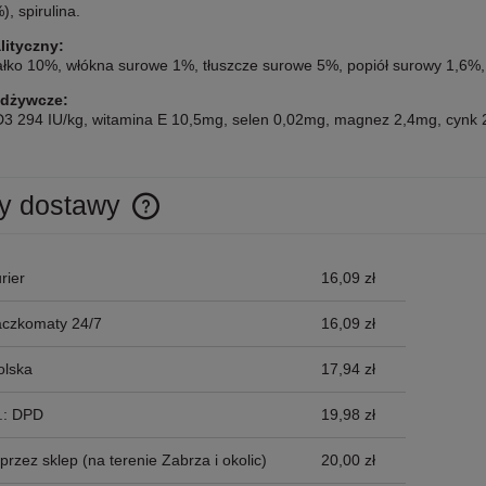
, spirulina.
lityczny:
ałko 10%, włókna surowe 1%, tłuszcze surowe 5%, popiół surowy 1,6%,
odżywcze:
D3 294 IU/kg, witamina E 10,5mg, selen 0,02mg, magnez 2,4mg, cynk 
y dostawy
Cena nie zawiera ewentualnych kosztów
rier
16,09 zł
płatności
aczkomaty 24/7
16,09 zł
olska
17,94 zł
p.: DPD
19,98 zł
przez sklep
(na terenie Zabrza i okolic)
20,00 zł