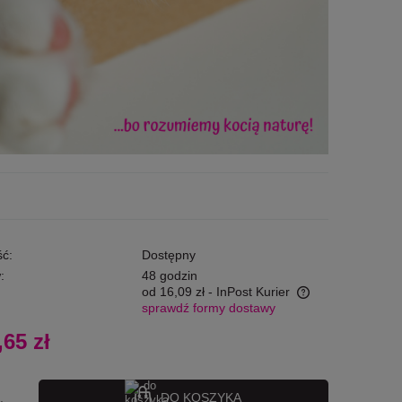
ć:
Dostępny
:
48 godzin
od 16,09 zł
- InPost Kurier
sprawdź formy dostawy
Cena nie zawiera ewentualnych kosztów
,65 zł
płatności
DO KOSZYKA
.