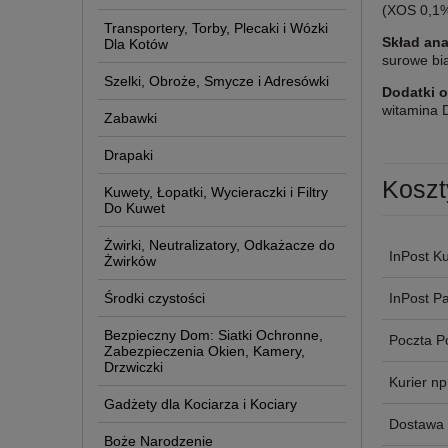
(XOS 0,1%)
Transportery, Torby, Plecaki i Wózki
Skład ana
Dla Kotów
surowe bi
Szelki, Obroże, Smycze i Adresówki
Dodatki 
witamina 
Zabawki
Drapaki
Koszt
Kuwety, Łopatki, Wycieraczki i Filtry
Do Kuwet
Żwirki, Neutralizatory, Odkażacze do
InPost Ku
Żwirków
Środki czystości
InPost P
Bezpieczny Dom: Siatki Ochronne,
Poczta P
Zabezpieczenia Okien, Kamery,
Drzwiczki
Kurier n
Gadżety dla Kociarza i Kociary
Dostawa 
Boże Narodzenie