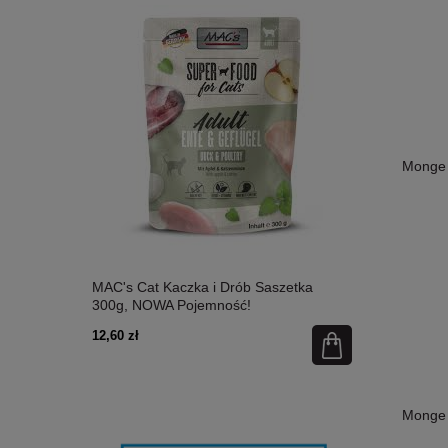
Monge 
etka 300g,
MAC's Cat Kaczka i Drób Saszetka
MAC's Cat Ł
300g, NOWA Pojemność!
Nowa Pojem
12,60 zł
12,60 zł
Monge 