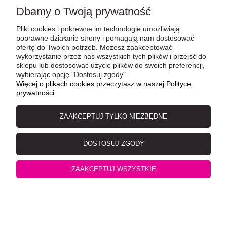
Dbamy o Twoją prywatność
Pliki cookies i pokrewne im technologie umożliwiają
poprawne działanie strony i pomagają nam dostosować
ofertę do Twoich potrzeb. Możesz zaakceptować
wykorzystanie przez nas wszystkich tych plików i przejść do
sklepu lub dostosować użycie plików do swoich preferencji,
wybierając opcję "Dostosuj zgody".
Monge Natural Tuńczyk Żółtopłetwy z Kurczakiem W
Więcej o plikach cookies przeczytasz w naszej Polityce
prywatności.
Sosie Własnym80 g
ZAAKCEPTUJ TYLKO NIEZBĘDNE
DOSTOSUJ ZGODY
ZAAKCEPTUJ WSZYSTKIE
Monge Jelly Senior Tuńczyk z Anchois W Galaretce 80 g