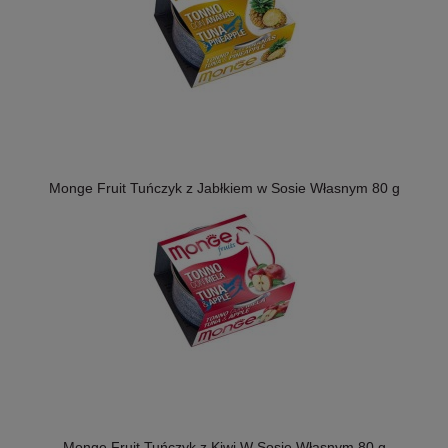
Monge Fruit Tuńczyk z Jabłkiem w Sosie Własnym 80 g
Monge Fruit Tuńczyk z Kiwi W Sosie Własnym 80 g