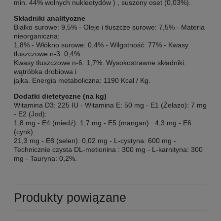
min. 44% wolnych nukleotydów ) , suszony oset (0,03%).
Składniki analityczne
Białko surowe: 9,5% - Oleje i tłuszcze surowe: 7,5% - Materia
nieorganiczna:
1,8% - Włókno surowe: 0,4% - Wilgotność: 77% - Kwasy
tłuszczowe n-3: 0,4%
Kwasy tłuszczowe n-6: 1,7%. Wysokostrawne składniki:
wątróbka drobiowa i
jajka. Energia metaboliczna: 1190 Kcal / Kg.
Dodatki dietetyczne (na kg)
Witamina D3: 225 IU - Witamina E: 50 mg - E1 (Żelazo): 7 mg
- E2 (Jod):
1,8 mg - E4 (miedź): 1,7 mg - E5 (mangan) : 4,3 mg - E6
(cynk):
21,3 mg - E8 (selen): 0,02 mg - L-cystyna: 600 mg -
Technicznie czysta DL-metionina : 300 mg - L-karnityna: 300
mg - Tauryna: 0,2%.
Produkty powiązane