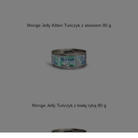
Monge Jelly Kitten Tuńczyk z aloesem 80 g
Monge Jelly Tuńczyk z białą rybą 80 g