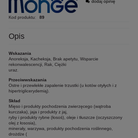
dodaj opinię
Kod produktu:
89
Opis
Wskazania
Anoreksja, Kacheksja, Brak apetytu, Wsparcie
rekonwalescencji, Rak, Ciężki
uraz.
Przeciwwskazania
Ostre i przewlekłe zapalenie trzustki (u kotów otyłych i z
hipertriglicerydemią).
Skład
Mięso i produkty pochodzenia zwierzęcego (wątroba
kurczaka), jaja i produkty z jaj,
ryby i produkty rybne (łosoś), oleje i tłuszcze (oczyszczony
olej z łososia),
minerały, warzywa, produkty pochodzenia roślinnego,
drożdże (