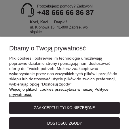
Potrzebujesz pomocy? Zadzwoń!
+48 666 66 86 87
Koci, Koci ... Drapki!
ul. Klonowa 15, 41-800 Zabrze, woj.
śląskie
Dbamy o Twoją prywatność
Pliki cookies i pokrewne im technologie umożliwiają
POMOC
poprawne działanie strony i pomagają nam dostosować
ofertę do Twoich potrzeb. Możesz zaakceptować
wykorzystanie przez nas wszystkich tych plików i przejść do
sklepu lub dostosować użycie plików do swoich preferencji,
MOJE KONTO
wybierając opcję "Dostosuj zgody".
Więcej o plikach cookies przeczytasz w naszej Polityce
prywatności.
PŁATNOŚCI I DOSTAWA
ZAAKCEPTUJ TYLKO NIEZBĘDNE
INFORMACJE
DOSTOSUJ ZGODY