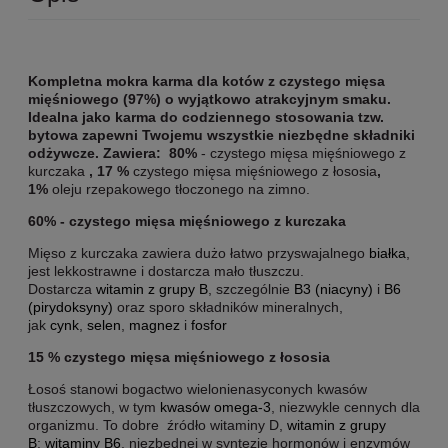
Kompletna mokra karma dla kotów z czystego mięsa
mięśniowego (97%) o wyjątkowo atrakcyjnym smaku.
Idealna jako karma do codziennego stosowania tzw.
bytowa zapewni Twojemu wszystkie niezbędne składniki
odżywcze. Zawiera:
80%
- czystego mięsa mięśniowego z
kurczaka
,
17 %
czystego mięsa mięśniowego z łososia
,
1%
oleju rzepakowego tłoczonego na zimno.
60% - czystego mięsa mięśniowego z kurczaka
Mięso z kurczaka zawiera dużo łatwo przyswajalnego
białka
,
jest lekkostrawne i dostarcza mało tłuszczu.
Dostarcza
witamin z grupy B
, szczególnie
B3 (niacyny)
i
B6
(pirydoksyny)
oraz sporo składników mineralnych,
jak
cynk
,
selen
,
magnez
i
fosfor
15 % czystego mięsa mięśniowego z łososia
Łosoś stanowi bogactwo wielonienasyconych kwasów
tłuszczowych, w tym
kwasów omega-3
, niezwykle cennych dla
organizmu. To dobre źródło witaminy D,
witamin z grupy
B
:
witaminy B6
, niezbędnej w syntezie hormonów i enzymów