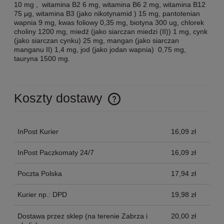
10 mg , witamina B2 6 mg, witamina B6 2 mg, witamina B12
75 μg, witamina B3 (jako nikotynamid ) 15 mg, pantotenian
wapnia 9 mg, kwas foliowy 0,35 mg, biotyna 300 ug, chlorek
choliny 1200 mg, miedź (jako siarczan miedzi (II)) 1 mg, cynk
(jako siarczan cynku) 25 mg, mangan (jako siarczan
manganu II) 1,4 mg, jod (jako jodan wapnia) 0,75 mg,
tauryna 1500 mg.
Koszty dostawy
Cena nie zawiera ewentualnych kosztów płatności
InPost Kurier
16,09 zł
InPost Paczkomaty 24/7
16,09 zł
Poczta Polska
17,94 zł
Kurier np.: DPD
19,98 zł
Dostawa przez sklep
(na terenie Zabrza i
20,00 zł