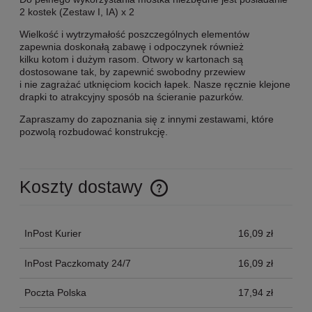
2 kostek (Zestaw I, IA) x 2
Wielkość i wytrzymałość poszczególnych elementów
zapewnia doskonałą zabawę i odpoczynek również
kilku kotom i dużym rasom. Otwory w kartonach są
dostosowane tak, by zapewnić swobodny przewiew
i nie zagrażać utknięciom kocich łapek. Nasze ręcznie klejone
drapki to atrakcyjny sposób na ścieranie pazurków.
Zapraszamy do zapoznania się z innymi zestawami, które
pozwolą rozbudować konstrukcję.
Koszty dostawy
Cena nie zawiera ewentualnych kosztów płatności
InPost Kurier
16,09 zł
InPost Paczkomaty 24/7
16,09 zł
Poczta Polska
17,94 zł