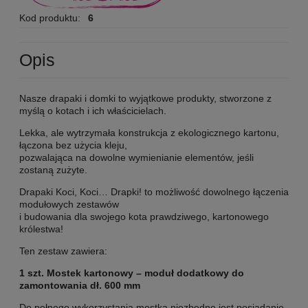
Kod produktu:
6
Opis
Nasze drapaki i domki to wyjątkowe produkty, stworzone z
myślą o kotach i ich właścicielach.
Lekka, ale wytrzymała konstrukcja z ekologicznego kartonu,
łączona bez użycia kleju,
pozwalająca na dowolne wymienianie elementów, jeśli
zostaną zużyte.
Drapaki Koci, Koci… Drapki! to możliwość dowolnego łączenia
modułowych zestawów
i budowania dla swojego kota prawdziwego, kartonowego
królestwa!
Ten zestaw zawiera:
1 szt. Mostek kartonowy – moduł dodatkowy do
zamontowania dł. 600 mm
Do pełnego wykorzystania mostka niezbędne jest posiadanie