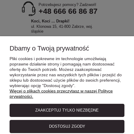
Potrzebujesz pomocy? Zadzwoń!
+48 666 66 86 87
Koci, Koci ... Drapki!
ul. Klonowa 15, 41-800 Zabrze, woj.
śląskie
Dbamy o Twoją prywatność
Pliki cookies i pokrewne im technologie umożliwiają
POMOC
poprawne działanie strony i pomagają nam dostosować
ofertę do Twoich potrzeb. Możesz zaakceptować
wykorzystanie przez nas wszystkich tych plików i przejść do
sklepu lub dostosować użycie plików do swoich preferencji,
MOJE KONTO
wybierając opcję "Dostosuj zgody".
Więcej o plikach cookies przeczytasz w naszej Polityce
prywatności.
PŁATNOŚCI I DOSTAWA
ZAAKCEPTUJ TYLKO NIEZBĘDNE
INFORMACJE
DOSTOSUJ ZGODY