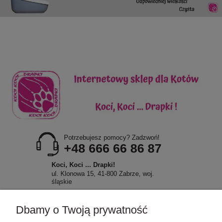
Potrzebujesz pomocy? Zadzwoń!
+48 666 66 86 87
Koci, Koci ... Drapki!
ul. Klonowa 15, 41-800 Zabrze, woj.
śląskie
Dbamy o Twoją prywatność