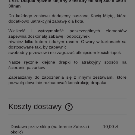
1 szt. Drapak ręcznie klejony z tektury falistej 360 x 360 x
30mm
Do każdego zestawu dodajemy suszoną Kocią Miętę, która
dodatkowo uatrakcyjni zabawę dla kota.
Wielkość i wytrzymałość poszczególnych elementów
zapewnia doskonałą zabawę i odpoczynek
również kilku kotom i dużym rasom. Otwory w kartonach są
dostosowane tak, by zapewnić
swobodny przewiew i nie zagrażać utknięciom kocich łapek.
Nasze ręcznie klejone drapki to atrakcyjny sposób na
ścieranie pazurków.
Zapraszamy do zapoznania się z innymi zestawami, które
pozwolą dowolnie rozbudować konstrukcję drapaka.
Koszty dostawy
Cena nie zawiera ewentualnych kosztów płatności
Dostawa przez sklep
(na terenie Zabrza i
10,00 zł
okolic)