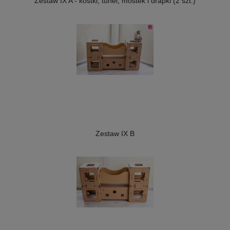
Zestaw IX A - kostki, tunel, mostek i drapki (2 szt.)
Zestaw IX B