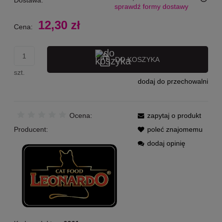
Dostawa:
sprawdź formy dostawy
Cena nie zawiera ewentualnych kosztów płatności
12,30 zł
Cena:
DO KOSZYKA
szt.
dodaj do przechowalni
Ocena:
zapytaj o produkt
Producent:
poleć znajomemu
dodaj opinię