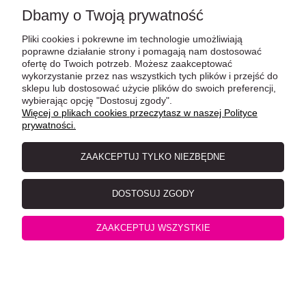
Dbamy o Twoją prywatność
Pliki cookies i pokrewne im technologie umożliwiają
poprawne działanie strony i pomagają nam dostosować
ofertę do Twoich potrzeb. Możesz zaakceptować
wykorzystanie przez nas wszystkich tych plików i przejść do
sklepu lub dostosować użycie plików do swoich preferencji,
wybierając opcję "Dostosuj zgody".
Więcej o plikach cookies przeczytasz w naszej Polityce
prywatności.
FOLK All Meat Mazurska Pyszna Sarnina 85g,
ZAAKCEPTUJ TYLKO NIEZBĘDNE
MONOBIAŁKOWA! Miękki Aromatyczny Pasztet!
Wyprodukowane w Polsce! Nowość!
DOSTOSUJ ZGODY
ZAAKCEPTUJ WSZYSTKIE