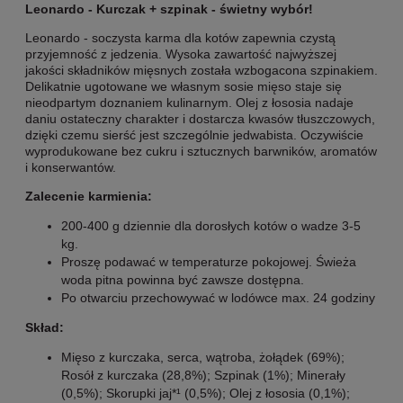
Leonardo -
Kurczak + szpinak
- świetny wybór!
Leonardo - soczysta karma dla kotów zapewnia czystą
przyjemność z jedzenia. Wysoka zawartość najwyższej
jakości składników mięsnych została wzbogacona szpinakiem.
Delikatnie ugotowane we własnym sosie mięso staje się
nieodpartym doznaniem kulinarnym. Olej z łososia nadaje
daniu ostateczny charakter i dostarcza kwasów tłuszczowych,
dzięki czemu sierść jest szczególnie jedwabista. Oczywiście
wyprodukowane bez cukru i sztucznych barwników, aromatów
i konserwantów.
Zalecenie karmienia:
200-400 g dziennie dla dorosłych kotów o wadze 3-5
kg.
Proszę podawać w temperaturze pokojowej. Świeża
woda pitna powinna być zawsze dostępna.
Po otwarciu przechowywać w lodówce max. 24 godziny
Skład:
Mięso z kurczaka, serca, wątroba, żołądek (69%);
Rosół z kurczaka (28,8%); Szpinak (1%); Minerały
(0,5%); Skorupki jaj*¹ (0,5%); Olej z łososia (0,1%);