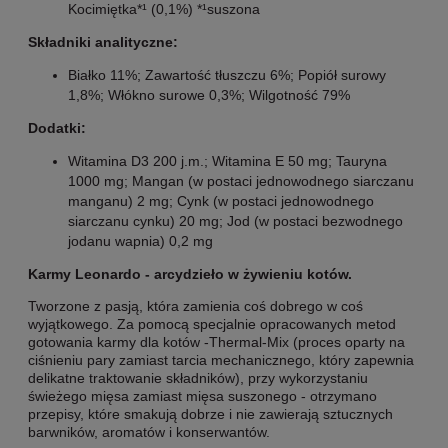
Kocimiętka*¹ (0,1%) *¹suszona
Składniki analityczne:
Białko 11%; Zawartość tłuszczu 6%; Popiół surowy
1,8%; Włókno surowe 0,3%; Wilgotność 79%
Dodatki:
Witamina D3 200 j.m.; Witamina E 50 mg; Tauryna
1000 mg; Mangan (w postaci jednowodnego siarczanu
manganu) 2 mg; Cynk (w postaci jednowodnego
siarczanu cynku) 20 mg; Jod (w postaci bezwodnego
jodanu wapnia) 0,2 mg
Karmy Leonardo - arcydzieło w żywieniu kotów.
Tworzone z pasją, która zamienia coś dobrego w coś
wyjątkowego. Za pomocą specjalnie opracowanych metod
gotowania karmy dla kotów -Thermal-Mix (proces oparty na
ciśnieniu pary zamiast tarcia mechanicznego, który zapewnia
delikatne traktowanie składników), przy wykorzystaniu
świeżego mięsa zamiast mięsa suszonego - otrzymano
przepisy, które smakują dobrze i nie zawierają sztucznych
barwników, aromatów i konserwantów.