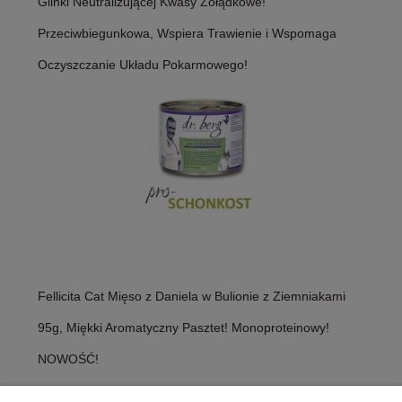
Glinki Neutralizującej Kwasy Żołądkowe!
Przeciwbiegunkowa, Wspiera Trawienie i Wspomaga
Oczyszczanie Układu Pokarmowego!
Fellicita Cat Mięso z Daniela w Bulionie z Ziemniakami
95g, Miękki Aromatyczny Pasztet! Monoproteinowy!
NOWOŚĆ!