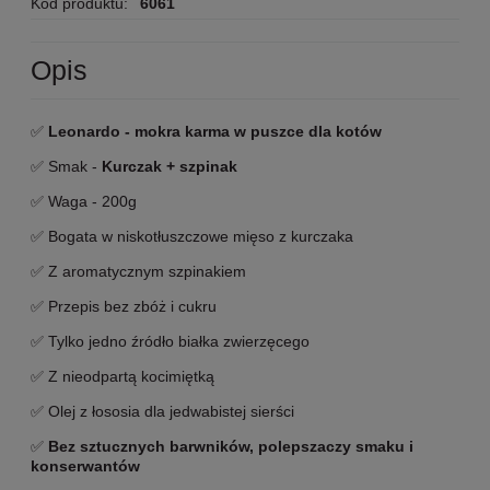
Kod produktu:
6061
Opis
✅
Leonardo - mokra karma w puszce dla kotów
✅ Smak -
Kurczak + szpinak
✅ Waga - 200g
✅ Bogata w niskotłuszczowe mięso z kurczaka
✅ Z aromatycznym szpinakiem
✅ Przepis bez zbóż i cukru
✅ Tylko jedno źródło białka zwierzęcego
✅ Z nieodpartą kocimiętką
✅ Olej z łososia dla jedwabistej sierści
✅
Bez sztucznych barwników, polepszaczy smaku i
konserwantów