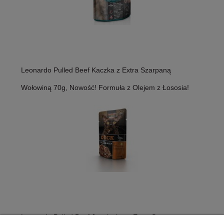
Leonardo Pulled Beef Kaczka z Extra Szarpaną
Wołowiną 70g, Nowość! Formuła z Olejem z Łososia!
Leonardo Pulled Beef Jagnięcina z Extra Szarpaną