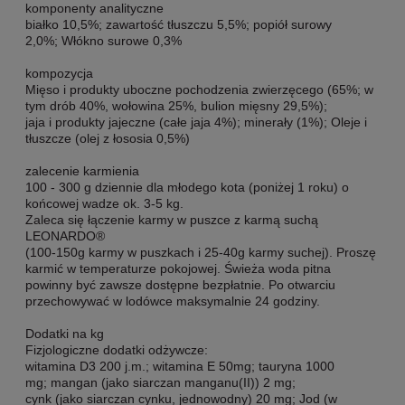
komponenty analityczne
białko 10,5%; zawartość tłuszczu 5,5%; popiół surowy
2,0%; Włókno surowe 0,3%
kompozycja
Mięso i produkty uboczne pochodzenia zwierzęcego (65%; w
tym drób 40%, wołowina 25%, bulion mięsny 29,5%);
jaja i produkty jajeczne (całe jaja 4%); minerały (1%); Oleje i
tłuszcze (olej z łososia 0,5%)
zalecenie karmienia
100 - 300 g dziennie dla młodego kota (poniżej 1 roku) o
końcowej wadze ok. 3-5 kg.
Zaleca się łączenie karmy w puszce z karmą suchą
LEONARDO®
(100-150g karmy w puszkach i 25-40g karmy suchej). Proszę
karmić w temperaturze pokojowej. Świeża woda pitna
powinny być zawsze dostępne bezpłatnie. Po otwarciu
przechowywać w lodówce maksymalnie 24 godziny.
Dodatki na kg
Fizjologiczne dodatki odżywcze:
witamina D3 200 j.m.; witamina E 50mg; tauryna 1000
mg; mangan (jako siarczan manganu(II)) 2 mg;
cynk (jako siarczan cynku, jednowodny) 20 mg; Jod (w