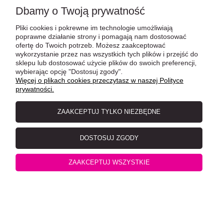
Dbamy o Twoją prywatność
Wołowiną 70g, Nowość! Formuła z Olejem z Łososia!
Pliki cookies i pokrewne im technologie umożliwiają
poprawne działanie strony i pomagają nam dostosować
ofertę do Twoich potrzeb. Możesz zaakceptować
wykorzystanie przez nas wszystkich tych plików i przejść do
sklepu lub dostosować użycie plików do swoich preferencji,
wybierając opcję "Dostosuj zgody".
Więcej o plikach cookies przeczytasz w naszej Polityce
prywatności.
ZAAKCEPTUJ TYLKO NIEZBĘDNE
Leonardo Pulled Beef Kurczak z Extra Szarpaną
DOSTOSUJ ZGODY
Wołowiną 70g, Nowość! Formuła z Olejem z Łososia!
ZAAKCEPTUJ WSZYSTKIE