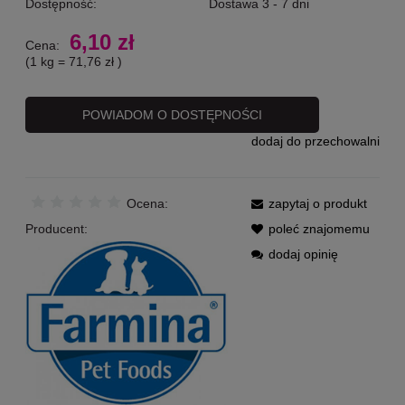
Dostępność:
Dostawa 3 - 7 dni
6,10 zł
Cena:
(1
kg
=
71,76 zł
)
POWIADOM O DOSTĘPNOŚCI
dodaj do przechowalni
Ocena:
zapytaj o produkt
Producent:
poleć znajomemu
dodaj opinię