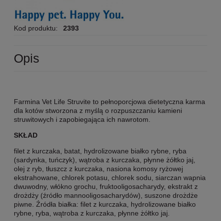
Kod produktu:
2393
Opis
Farmina Vet Life Struvite to pełnoporcjowa dietetyczna karma
dla kotów stworzona z myślą o rozpuszczaniu kamieni
struwitowych i zapobiegająca ich nawrotom.
SKŁAD
filet z kurczaka, batat, hydrolizowane białko rybne, ryba
(sardynka, tuńczyk), wątroba z kurczaka, płynne żółtko jaj,
olej z ryb, tłuszcz z kurczaka, nasiona komosy ryżowej
ekstrahowane, chlorek potasu, chlorek sodu, siarczan wapnia
dwuwodny, włókno grochu, fruktooligosacharydy, ekstrakt z
drożdży (źródło mannooligosacharydów), suszone drożdże
piwne. Źródła białka: filet z kurczaka, hydrolizowane białko
rybne, ryba, wątroba z kurczaka, płynne żółtko jaj.