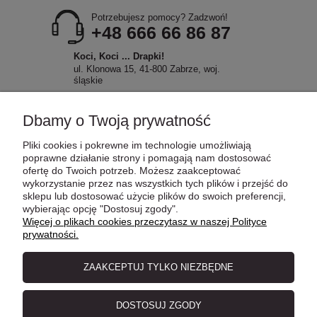
Potrzebujesz pomocy? Zadzwoń!
+48 666 66 86 87
Koci, Koci ... Drapki!
ul. Klonowa 15, 41-800 Zabrze, woj.
śląskie
Dbamy o Twoją prywatność
Pliki cookies i pokrewne im technologie umożliwiają
POMOC
poprawne działanie strony i pomagają nam dostosować
ofertę do Twoich potrzeb. Możesz zaakceptować
wykorzystanie przez nas wszystkich tych plików i przejść do
sklepu lub dostosować użycie plików do swoich preferencji,
MOJE KONTO
wybierając opcję "Dostosuj zgody".
Więcej o plikach cookies przeczytasz w naszej Polityce
prywatności.
PŁATNOŚCI I DOSTAWA
ZAAKCEPTUJ TYLKO NIEZBĘDNE
INFORMACJE
DOSTOSUJ ZGODY