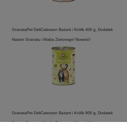
GranataPet DeliCatessen Bażant i Królik 400 g, Dodatek
Nasion Granatu i Małża Zielonego! Nowość!
GranataPet DeliCatessen Bażant i Królik 800 g, Dodatek
Nasion Granatu i Małża Zielonego! Nowość!