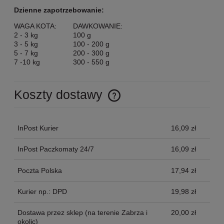
Dzienne zapotrzebowanie:
WAGA KOTA:
DAWKOWANIE:
2 - 3 kg
100 g
3 - 5 kg
100 - 200 g
5 - 7 kg
200 - 300 g
7 -10 kg
300 - 550 g
Koszty dostawy
Cena nie zawiera ewentualnych kosztów płatności
InPost Kurier
16,09 zł
InPost Paczkomaty 24/7
16,09 zł
Poczta Polska
17,94 zł
Kurier np.: DPD
19,98 zł
Dostawa przez sklep
(na terenie Zabrza i
20,00 zł
okolic)