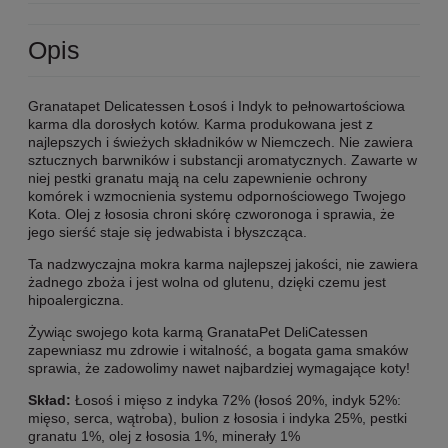
Opis
Granatapet Delicatessen Łosoś i Indyk to pełnowartościowa
karma dla dorosłych kotów. Karma produkowana jest z
najlepszych i świeżych składników w Niemczech. Nie zawiera
sztucznych barwników i substancji aromatycznych. Zawarte w
niej pestki granatu mają na celu zapewnienie ochrony
komórek i wzmocnienia systemu odpornościowego Twojego
Kota. Olej z łososia chroni skórę czworonoga i sprawia, że
jego sierść staje się jedwabista i błyszcząca.
Ta nadzwyczajna mokra karma najlepszej jakości, nie zawiera
żadnego zboża i jest wolna od glutenu, dzięki czemu jest
hipoalergiczna.
Żywiąc swojego kota karmą GranataPet DeliCatessen
zapewniasz mu zdrowie i witalność, a bogata gama smaków
sprawia, że zadowolimy nawet najbardziej wymagające koty!
Skład:
Łosoś i mięso z indyka 72% (łosoś 20%, indyk 52%:
mięso, serca, wątroba), bulion z łososia i indyka 25%, pestki
granatu 1%, olej z łososia 1%, minerały 1%