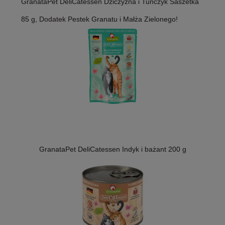
GranataPet DeliCatessen Dziczyzna i Tuńczyk Saszetka
85 g, Dodatek Pestek Granatu i Małża Zielonego!
GranataPet DeliCatessen Indyk i bażant 200 g