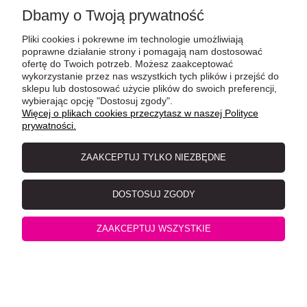
Dbamy o Twoją prywatność
Pliki cookies i pokrewne im technologie umożliwiają
poprawne działanie strony i pomagają nam dostosować
ofertę do Twoich potrzeb. Możesz zaakceptować
wykorzystanie przez nas wszystkich tych plików i przejść do
sklepu lub dostosować użycie plików do swoich preferencji,
wybierając opcję "Dostosuj zgody".
Więcej o plikach cookies przeczytasz w naszej Polityce
prywatności.
ZAAKCEPTUJ TYLKO NIEZBĘDNE
GranataPet DeliCatessen Dziczyzna i Tuńczyk 800g,
Dodatek Nasion Granatu i Małża Zielonego! Nowość!
DOSTOSUJ ZGODY
ZAAKCEPTUJ WSZYSTKIE