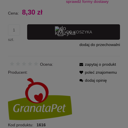
sprawdź formy dostawy
Cena nie zawiera ewentualnych kosztów płatności
8,30 zł
Cena:
DO KOSZYKA
szt.
dodaj do przechowalni
Ocena:
zapytaj o produkt
Producent:
poleć znajomemu
dodaj opinię
Kod produktu:
1616