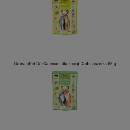
GranataPet DeliCatessen dla kociąt Drób saszetka 85 g