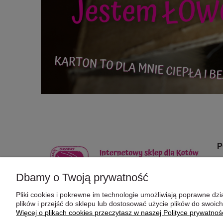
P
Dbamy o Twoją prywatność
Z
R
Pliki cookies i pokrewne im technologie umożliwiają poprawne d
plików i przejść do sklepu lub dostosować użycie plików do swoich
Potrzebujesz pomocy? Zadzwoń!
Więcej o plikach cookies przeczytasz w naszej Polityce prywatnośc
+48 666 66 86 87