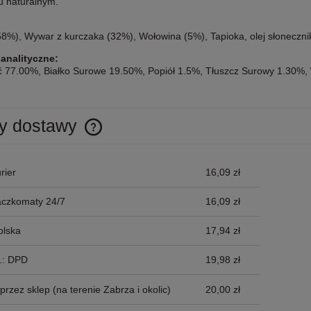
u naturalnym.
8%), Wywar z kurczaka (32%), Wołowina (5%), Tapioka, olej słonecznik
 analityczne:
ć 77.00%, Białko Surowe 19.50%, Popiół 1.5%, Tłuszcz Surowy 1.30%
y dostawy
Cena nie zawiera ewentualnych kosztów
rier
16,09 zł
płatności
aczkomaty 24/7
16,09 zł
olska
17,94 zł
p.: DPD
19,98 zł
przez sklep
(na terenie Zabrza i okolic)
20,00 zł