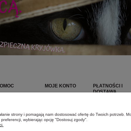
OMOC
MOJE KONTO
PŁATNOŚCI I
DOSTAWA
wroty i reklamacje
Twoje zamówienia
Czas realizacji
egulamin
Ustawienia konta
ziałanie strony i pomagają nam dostosować ofertę do Twoich potrzeb. 
zamówienia
 preferencji, wybierając opcję "Dostosuj zgody".
Przechowalnia
i.
Czas i koszty dosta