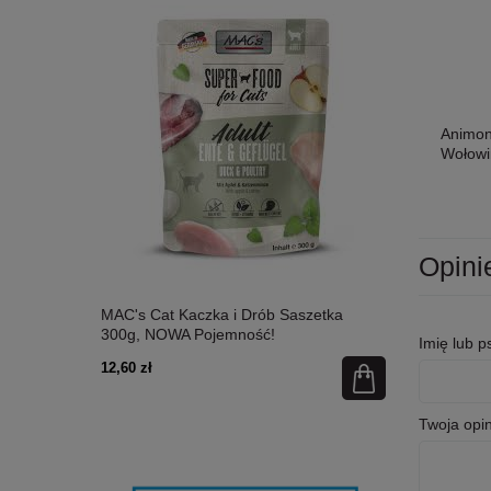
Animo
Wołowi
Opini
etka 300g,
MAC's Cat Kaczka i Drób Saszetka
MAC's Cat Ł
300g, NOWA Pojemność!
Nowa Pojem
Imię lub 
12,60 zł
12,60 zł
Twoja opin