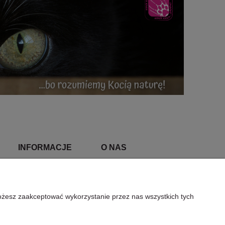
INFORMACJE
O NAS
Polityka prywatności
Kontakt i dane firmy
Jak kupować?
O firmie
Możesz zaakceptować wykorzystanie przez nas wszystkich tych
Nagrody i wyróżnienia
wy