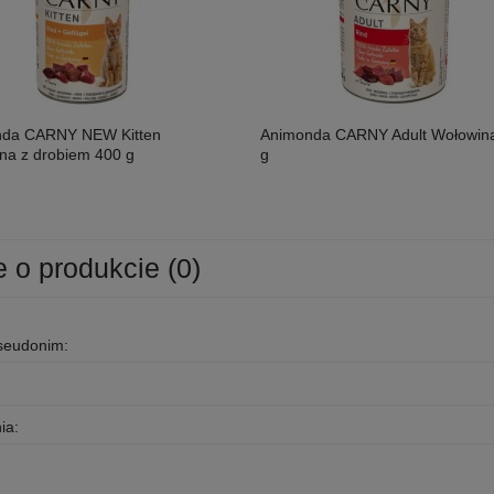
nda CARNY NEW Kitten
Animonda CARNY Adult Wołowin
na z drobiem 400 g
g
e o produkcie (0)
osoś i Drób Saszetka 300g,
MAC's Shakery Sticks Kurczak I
ność!
Wołowina Z Kocimiętką I Szałwią 50g,
pseudonim:
Niewielkie Miękkie Paluszki Dla Kota!
11,50 zł
Nowość!
ia: