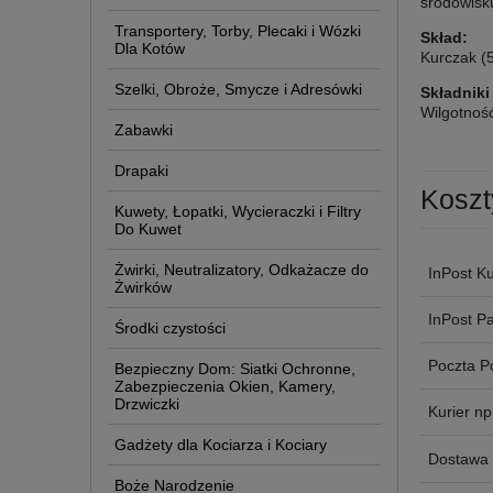
środowisk
Transportery, Torby, Plecaki i Wózki
Skład:
Dla Kotów
Kurczak (5
Szelki, Obroże, Smycze i Adresówki
Składniki
Wilgotnoś
Zabawki
Drapaki
Koszt
Kuwety, Łopatki, Wycieraczki i Filtry
Do Kuwet
Żwirki, Neutralizatory, Odkażacze do
InPost Ku
Żwirków
InPost P
Środki czystości
Poczta P
Bezpieczny Dom: Siatki Ochronne,
Zabezpieczenia Okien, Kamery,
Drzwiczki
Kurier n
Gadżety dla Kociarza i Kociary
Dostawa 
Boże Narodzenie