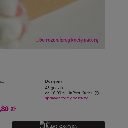
ć:
Dostępny
:
48 godzin
od 16,09 zł
- InPost Kurier
sprawdź formy dostawy
Cena nie zawiera ewentualnych kosztów
,80 zł
płatności
DO KOSZYKA
.