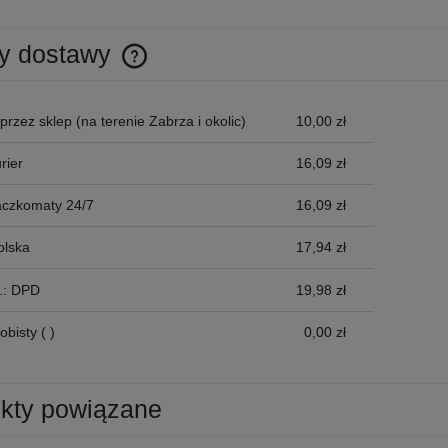
y dostawy
Cena nie zawiera ewentualnych kosztów
przez sklep
(na terenie Zabrza i okolic)
10,00 zł
płatności
rier
16,09 zł
aczkomaty 24/7
16,09 zł
olska
17,94 zł
p.: DPD
19,98 zł
obisty
( )
0,00 zł
kty powiązane