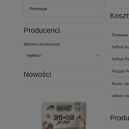
Promocje
Koszt
Producenci
Dostawa 
Wybierz producenta
InPost Ku
InPost P
Poczta P
Nowości
Kurier n
odbiór os
Produ