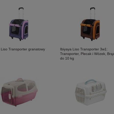
osoś i Drób Saszetka 300g,
MAC's Shakery Sticks Kurczak I
 Liso Transporter granatowy
Ibiyaya Liso Transporter 3w1:
ność!
Wołowina Z Kocimiętką I Szałwią 50g,
Transporter, Plecak i Wózek, Brą
Niewielkie Miękkie Paluszki Dla Kota!
11,50 zł
do 10 kg
Nowość!