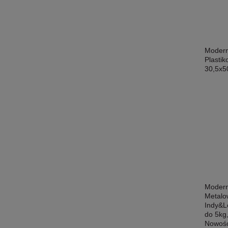
Modern
Plasti
30,5x5
Modern
Metalo
Indy&L
do 5kg,
Nowoś