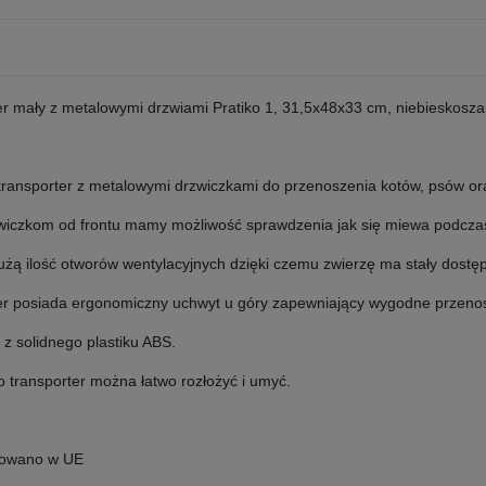
er mały z metalowymi drzwiami Pratiko 1, 31,5x48x33 cm, niebieskosza
ransporter z metalowymi drzwiczkami do przenoszenia kotów, psów ora
zwiczkom od frontu mamy możliwość sprawdzenia jak się miewa podczas
żą ilość otworów wentylacyjnych dzięki czemu zwierzę ma stały dostęp
er posiada ergonomiczny uchwyt u góry zapewniający wygodne przenos
z solidnego plastiku ABS.
 transporter można łatwo rozłożyć i umyć.
owano w UE