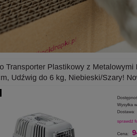
o Transporter Plastikowy z Metalowymi 
cm, Udźwig do 6 kg, Niebieski/Szary! No
Dostępnoś
Wysyłka w
Dostawa:
sprawdź f
Cena nie 
9
Cena:
płatności