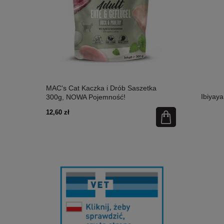
etka 300g,
MAC's Cat Kaczka i Drób Saszetka
MAC's Cat Ł
Ibiyaya
300g, NOWA Pojemność!
Nowa Pojem
12,60 zł
12,60 zł