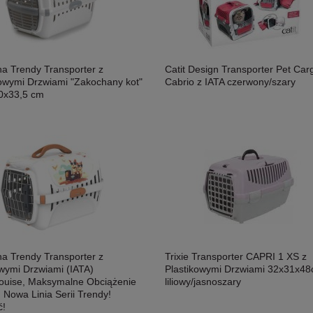
a Trendy Transporter z
Catit Design Transporter Pet Car
kowymi Drzwiami "Zakochany kot"
Cabrio z IATA czerwony/szary
0x33,5 cm
a Trendy Transporter z
Trixie Transporter CAPRI 1 XS z
wymi Drzwiami (IATA)
Plastikowymi Drzwiami 32x31x48
ouise, Maksymalne Obciążenie
liliowy/jasnoszary
 Nowa Linia Serii Trendy!
ć!