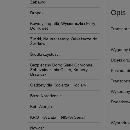
Zabawki
Opis
Drapaki
Kuwety, Łopatki, Wycieraczki i Filtry
Do Kuwet
Transport
Żwirki, Neutralizatory, Odkażacze do
Żwirków
Wygodny t
Środki czystości
Dzięki dr
Bezpieczny Dom: Siatki Ochronne,
Zabezpieczenia Okien, Kamery,
Posiada du
Drzwiczki
Transport
Gadżety dla Kociarza i Kociary
Wykonany 
Boże Narodzenie
Dodatkowo
Kot i Alergia
KRÓTKA Data = NISKA Cena!
Wyproduk
Nowości