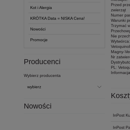
Przed prze
Kot i Alergia
zwierząt
Numer part
KRÓTKA Data = NISKA Cena!
Warunki p
Trzymać w
Nowości
Przechowy
Nie przec
Promocje
Wytwórca:
Vetoquinol
Magny-Ve
Nr zatwie
Producenci
Dystrybuto
PL: Vetoqu
Informacj
Wybierz producenta
Koszt
Nowości
InPost Ku
InPost P