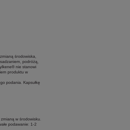
 zmianą środowiska,
dsadzaniem, podróżą,
ylkene® nie stanowi
niem produktu w
ego podania. Kapsułkę
 zmianą w środowisku.
wałe podawanie: 1-2