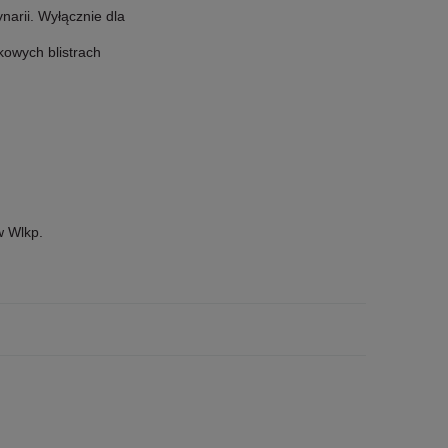
narii. Wyłącznie dla
kowych blistrach
w Wlkp.