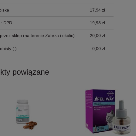
olska
17,94 zł
p.: DPD
19,98 zł
przez sklep
(na terenie Zabrza i okolic)
20,00 zł
obisty
( )
0,00 zł
kty powiązane
osoś i Drób Saszetka 300g,
MAC's Shakery Sticks Kurczak I
ność!
Wołowina Z Kocimiętką I Szałwią 50g,
Niewielkie Miękkie Paluszki Dla Kota!
11,50 zł
Nowość!