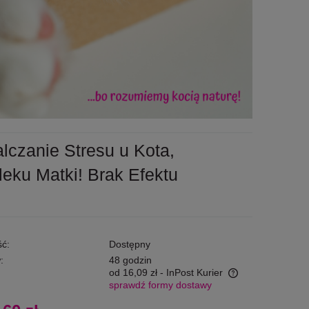
lczanie Stresu u Kota,
eku Matki! Brak Efektu
ć:
Dostępny
:
48 godzin
od 16,09 zł
- InPost Kurier
sprawdź formy dostawy
Cena nie zawiera ewentualnych kosztów