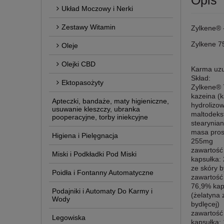
Opis
Układ Moczowy i Nerki
Zestawy Witamin
Zylkene® -
Zylkene 75
Oleje
Olejki CBD
Karma uzu
Skład:
Ektopasożyty
Zylkene®
kazeina (
Apteczki, bandaże, maty higieniczne,
hydrolizo
usuwanie kleszczy, ubranka
maltodeks
pooperacyjne, torby iniekcyjne
stearynia
masa pros
Higiena i Pielęgnacja
255mg
zawartość
Miski i Podkładki Pod Miski
kapsułka:
ze skóry b
Poidła i Fontanny Automatyczne
zawartość
76,9% kap
Podajniki i Automaty Do Karmy i
(żelatyna 
Wody
bydlęcej)
zawartość
Legowiska
kapsułka: