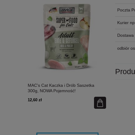
Poczta P
Kurier n
Dostawa 
odbiór os
Produ
etka 300g,
MAC's Cat Kaczka i Drób Saszetka
MAC's Cat Ł
300g, NOWA Pojemność!
Nowa Pojem
12,60 zł
12,60 zł