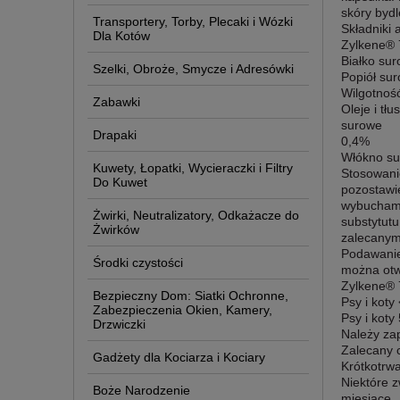
skóry bydl
Transportery, Torby, Plecaki i Wózki
Składniki 
Dla Kotów
Zylkene®
Białko su
Szelki, Obroże, Smycze i Adresówki
Popiół su
Wilgotnoś
Zabawki
Oleje i tłu
surowe
Drapaki
0,4%
Włókno s
Kuwety, Łopatki, Wycieraczki i Filtry
Stosowani
Do Kuwet
pozostawi
wybuchami
Żwirki, Neutralizatory, Odkażacze do
substytut
Żwirków
zalecanym
Podawanie
Środki czystości
można otw
Zylkene®
Bezpieczny Dom: Siatki Ochronne,
Psy i koty
Zabezpieczenia Okien, Kamery,
Psy i koty
Drzwiczki
Należy za
Zalecany 
Gadżety dla Kociarza i Kociary
Krótkotrw
Niektóre 
Boże Narodzenie
miesiące.