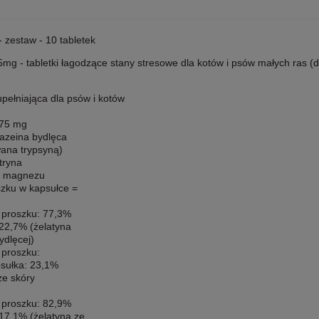
 zestaw - 10 tabletek
mg - tabletki łagodzące stany stresowe dla kotów i psów małych ras (
pełniająca dla psów i kotów
 75 mg
kazeina bydlęca
wana trypsyną)
tryna
n magnezu
zku w kapsułce =
 proszku: 77,3%
 22,7% (żelatyna
ydlęcej)
 proszku:
sułka: 23,1%
ze skóry
 proszku: 82,9%
 17,1% (żelatyna ze