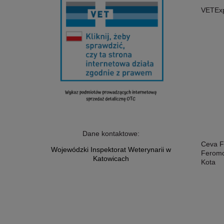
VETExp
Dane kontaktowe:
Ceva F
Wojewódzki Inspektorat Weterynarii w
Feromo
Katowicach
Kota