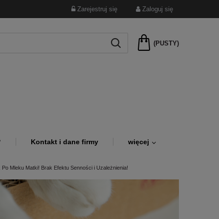
Zarejestruj się
Zaloguj się
(PUSTY)
?
Kontakt i dane firmy
więcej
 Po Mleku Matki! Brak Efektu Senności i Uzależnienia!