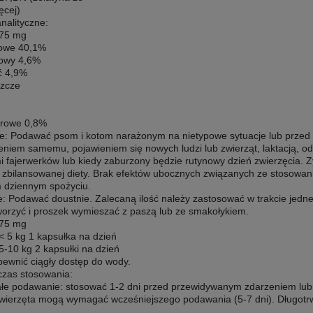
ęcej)
analityczne:
 75 mg
rowe 40,1%
rowy 4,6%
ć 4,9%
szcze
urowe 0,8%
e: Podawać psom i kotom narażonym na nietypowe sytuacje lub przed
eniem samemu, pojawieniem się nowych ludzi lub zwierząt, laktacją, o
 fajerwerków lub kiedy zaburzony będzie rutynowy dzień zwierzęcia. Z
u zbilansowanej diety. Brak efektów ubocznych związanych ze stosowa
 dziennym spożyciu.
: Podawać doustnie. Zalecaną ilość należy zastosować w trakcie jedn
orzyć i proszek wymieszać z paszą lub ze smakołykiem.
 75 mg
 < 5 kg 1 kapsułka na dzień
 5-10 kg 2 kapsułki na dzień
pewnić ciągły dostęp do wody.
czas stosowania:
ałe podawanie: stosować 1-2 dni przed przewidywanym zdarzeniem lub
zwierzęta mogą wymagać wcześniejszego podawania (5-7 dni). Długotr