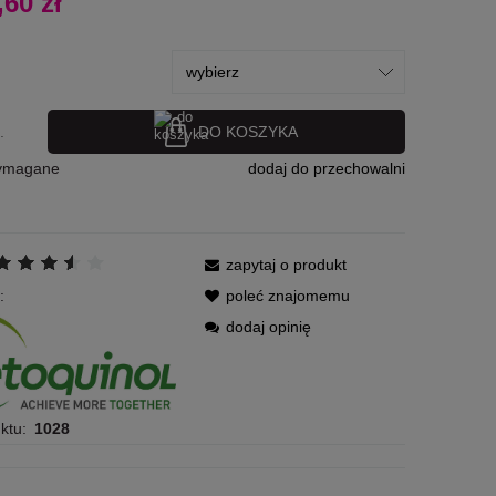
,60 zł
płatności
DO KOSZYKA
.
wymagane
dodaj do przechowalni
zapytaj o produkt
:
poleć znajomemu
dodaj opinię
ktu:
1028