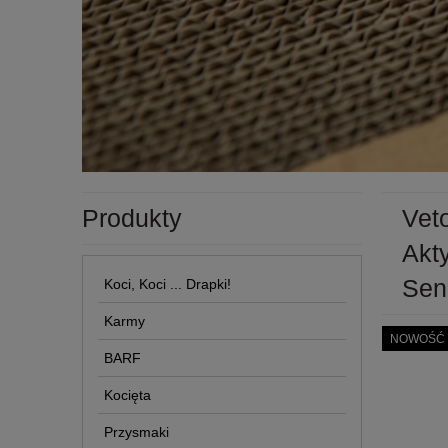
Produkty
Vet
Akt
Sen
Koci, Koci ... Drapki!
Karmy
NOWOŚĆ
BARF
Kocięta
Przysmaki