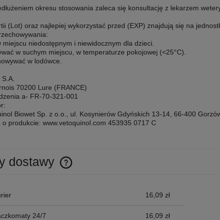
dłużeniem okresu stosowania zaleca się konsultację z lekarzem wetery
ii (Lot) oraz najlepiej wykorzystać przed (EXP) znajdują się na jednost
rzechowywania:
 miejscu niedostępnym i niewidocznym dla dzieci.
wać w suchym miejscu, w temperaturze pokojowej (<25°C).
howywać w lodówce.
 S.A.
rnois 70200 Lure (FRANCE)
rdzenia a- FR-70-321-001
r:
inol Biowet Sp. z o.o., ul. Kosynierów Gdyńskich 13-14, 66-400 Gorzó
a o produkcie: www.vetoquinol.com 453935 0717 C
y dostawy
Cena nie zawiera ewentualnych kosztów
rier
16,09 zł
płatności
aczkomaty 24/7
16,09 zł