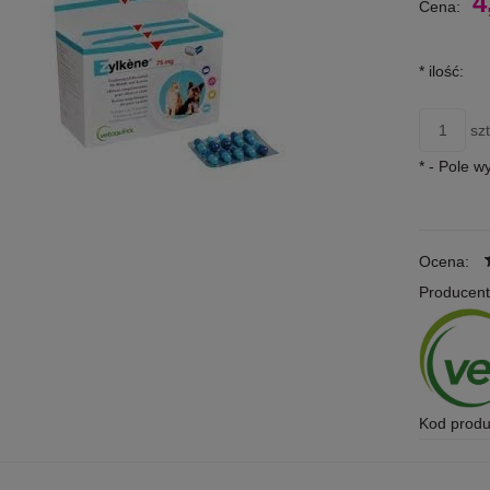
4
Cena:
*
ilość:
szt
*
- Pole 
Ocena:
Producent
Kod produ