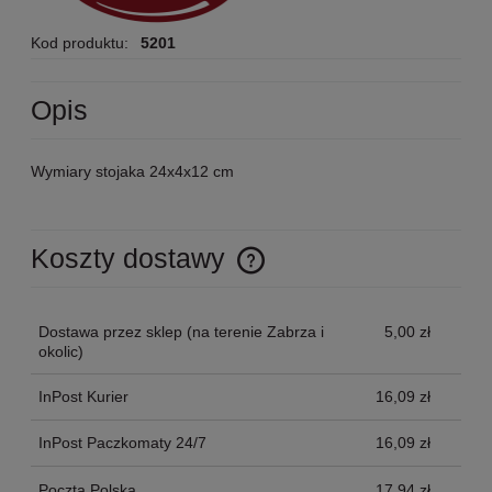
Kod produktu:
5201
Opis
Wymiary stojaka 24x4x12 cm
Koszty dostawy
Cena nie zawiera ewentualnych kosztów płatności
Dostawa przez sklep
(na terenie Zabrza i
5,00 zł
okolic)
InPost Kurier
16,09 zł
InPost Paczkomaty 24/7
16,09 zł
Poczta Polska
17,94 zł