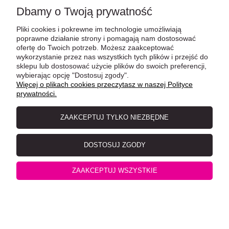
Dbamy o Twoją prywatność
Pliki cookies i pokrewne im technologie umożliwiają
poprawne działanie strony i pomagają nam dostosować
ofertę do Twoich potrzeb. Możesz zaakceptować
wykorzystanie przez nas wszystkich tych plików i przejść do
sklepu lub dostosować użycie plików do swoich preferencji,
wybierając opcję "Dostosuj zgody".
YARRO Miska Smarty podwójna na gumie 2x0,2l fuksja
Więcej o plikach cookies przeczytasz w naszej Polityce
prywatności.
ZAAKCEPTUJ TYLKO NIEZBĘDNE
DOSTOSUJ ZGODY
ZAAKCEPTUJ WSZYSTKIE
Trixie Miska cermaiczna na gumie 0,4l/12cm szara