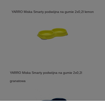
YARRO Miska Smarty podwójna na gumie 2x0,2l lemon
YARRO Miska Smarty podwójna na gumie 2x0,2l
granatowa