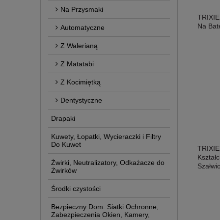
Na Przysmaki
TRIXIE
Na Bate
Automatyczne
Z Walerianą
Z Matatabi
Z Kocimiętką
Dentystyczne
Drapaki
Kuwety, Łopatki, Wycieraczki i Filtry
Do Kuwet
TRIXIE
Kształ
Żwirki, Neutralizatory, Odkażacze do
Szałwi
Żwirków
Środki czystości
Bezpieczny Dom: Siatki Ochronne,
Zabezpieczenia Okien, Kamery,