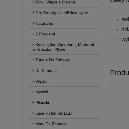
Zalety 
Tory i Wieże z Piłkami
Gry Strategiczne/Edukacyjne
świ
Naturalne
dzi
Z Piórkami
wy
Kocimiętka, Waleriana, Matatabi
w Proszku i Płynie
Tunele Do Zabawy
Do Kopania
Produ
Wędki
Myszki
Piłeczki
Lasery i lampki LED
Maty Do Zabawy