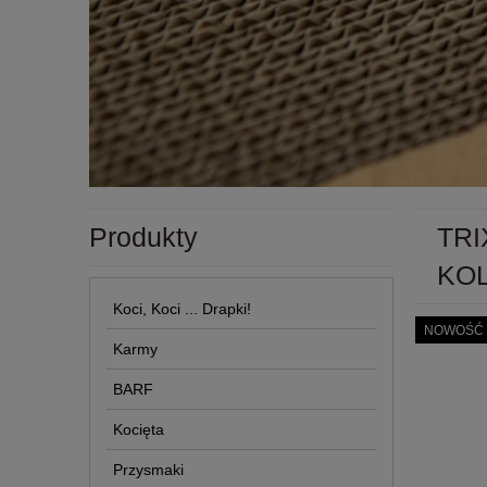
Produkty
TRI
KO
Koci, Koci ... Drapki!
NOWOŚĆ
Karmy
BARF
Kocięta
Przysmaki