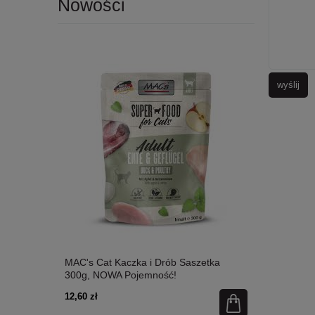
Nowości
wyślij
etka 300g,
MAC's Cat Kaczka i Drób Saszetka
MAC's Cat Ł
300g, NOWA Pojemność!
Nowa Pojem
12,60 zł
12,60 zł