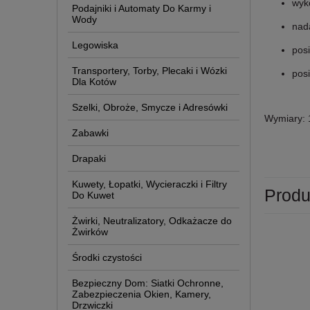
wyk
Podajniki i Automaty Do Karmy i
Wody
nada
Legowiska
pos
Transportery, Torby, Plecaki i Wózki
posi
Dla Kotów
Szelki, Obroże, Smycze i Adresówki
Wymiary: 
Zabawki
Drapaki
Kuwety, Łopatki, Wycieraczki i Filtry
Produ
Do Kuwet
Żwirki, Neutralizatory, Odkażacze do
Żwirków
Środki czystości
Bezpieczny Dom: Siatki Ochronne,
Zabezpieczenia Okien, Kamery,
Drzwiczki