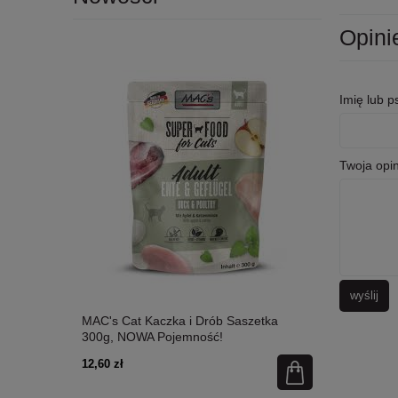
Opini
Imię lub 
Twoja opin
wyślij
etka 300g,
MAC's Cat Kaczka i Drób Saszetka
MAC's Cat Ł
300g, NOWA Pojemność!
Nowa Pojem
12,60 zł
12,60 zł