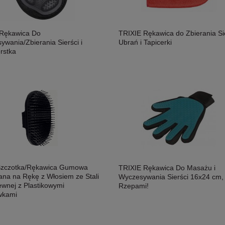
Rękawica Do
TRIXIE Rękawica do Zbierania Sie
wania/Zbierania Sierści i
Ubrań i Tapicerki
rstka
 Szczotka/Rękawica Gumowa
TRIXIE Rękawica Do Masażu i
ana na Rękę z Włosiem ze Stali
Wyczesywania Sierści 16x24 cm,
ewnej z Plastikowymi
Rzepami!
wkami