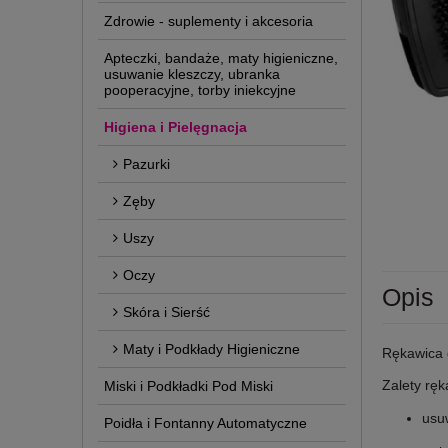
Zdrowie - suplementy i akcesoria
Apteczki, bandaże, maty higieniczne,
usuwanie kleszczy, ubranka
pooperacyjne, torby iniekcyjne
Higiena i Pielęgnacja
Pazurki
Zęby
Uszy
Oczy
Opis
Skóra i Sierść
Maty i Podkłady Higieniczne
Rękawica 
Zalety ręk
Miski i Podkładki Pod Miski
usu
Poidła i Fontanny Automatyczne