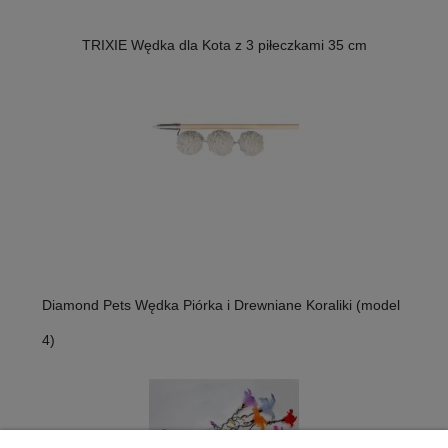
TRIXIE Wędka dla Kota z 3 piłeczkami 35 cm
Diamond Pets Wędka Piórka i Drewniane Koraliki (model
4)