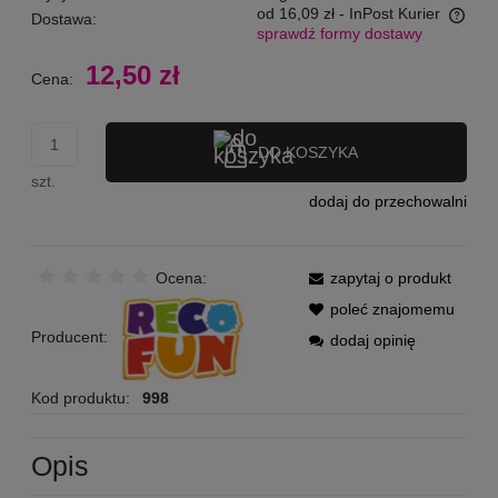
od 16,09 zł
- InPost Kurier
Dostawa:
sprawdź formy dostawy
Cena nie zawiera ewentualnych kosztów płatności
12,50 zł
Cena:
DO KOSZYKA
szt.
dodaj do przechowalni
Ocena:
zapytaj o produkt
poleć znajomemu
Producent:
dodaj opinię
Kod produktu:
998
Opis