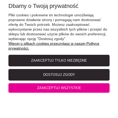
Dbamy o Twoją prywatność
Pliki cookies i pokrewne im technologie umożliwiają
poprawne działanie strony i pomagają nam dostosować
ofertę do Twoich potrzeb. Możesz zaakceptować
wykorzystanie przez nas wszystkich tych plików i przejść do
sklepu lub dostosować użycie plików do swoich preferencji,
wybierając opcję "Dostosuj zgody".
Diamond Pets Wędka 3 Kwiatki na Żyłkach (model 19)
Więcej o plikach cookies przeczytasz w naszej Polityce
prywatności.
ZAAKCEPTUJ TYLKO NIEZBĘDNE
DOSTOSUJ ZGODY
ZAAKCEPTUJ WSZYSTKIE
Diamond Pets Wędka 3 Wężyki z Piórkami (model 20)