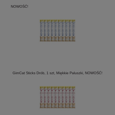
NOWOŚĆ!
GimCat Sticks Drób, 1 szt, Miękkie Paluszki, NOWOŚĆ!