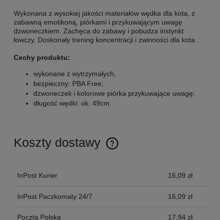
Wykonana z wysokiej jakości materiałów wędka dla kota, z
zabawną emotikoną, piórkami i przykuwającym uwagę
dzwoneczkiem. Zachęca do zabawy i pobudza instynkt
łowczy. Doskonały trening koncentracji i zwinności dla kota.
Cechy produktu:
wykonane z wytrzymałych,
bezpieczny: PBA Free;
dzwoneczek i kolorowe piórka przykuwające uwagę;
długość wędki: ok. 49cm.
Koszty dostawy
Cena nie zawiera ewentualnych kosztów płatności
InPost Kurier
16,09 zł
InPost Paczkomaty 24/7
16,09 zł
Poczta Polska
17,94 zł