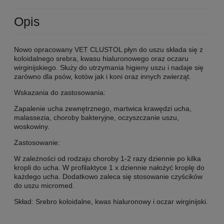
Opis
Nowo opracowany VET CLUSTOL płyn do uszu składa się z
koloidalnego srebra, kwasu hialuronowego oraz oczaru
wirginijskiego. Służy do utrzymania higieny uszu i nadaje się
zarówno dla psów, kotów jak i koni oraz innych zwierząt.
Wskazania do zastosowania:
Zapalenie ucha zewnętrznego, martwica krawędzi ucha,
malassezia, choroby bakteryjne, oczyszczanie uszu,
woskowiny.
Zastosowanie:
W zależności od rodzaju choroby 1-2 razy dziennie po kilka
kropli do ucha. W profilaktyce 1 x dziennie nałożyć kroplę do
każdego ucha. Dodatkowo zaleca się stosowanie czyścików
do uszu micromed.
Skład: Srebro koloidalne, kwas hialuronowy i oczar wirginijski.