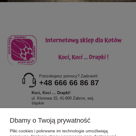
Potrzebujesz pomocy? Zadzwoń!
+48 666 66 86 87
Koci, Koci ... Drapki!
ul. Klonowa 15, 41-800 Zabrze, woj.
śląskie
Dbamy o Twoją prywatność
Pliki cookies i pokrewne im technologie umożliwiają
POMOC