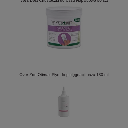
Vet's Best Chusteczki do Uszu Napalcowe 50 szt
Over Zoo Otimax Płyn do pielęgnacji uszu 130 ml