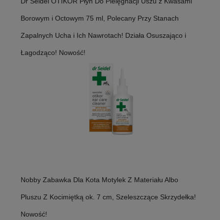
Dr Seidel OTIKOR Płyn Do Pielęgnacji Uszu z Kwasami
Borowym i Octowym 75 ml, Polecany Przy Stanach
Zapalnych Ucha i Ich Nawrotach! Działa Osuszająco i
Łagodząco! Nowość!
Nobby Zabawka Dla Kota Motylek Z Materiału Albo
Pluszu Z Kocimiętką ok. 7 cm, Szeleszczące Skrzydełka!
Nowość!