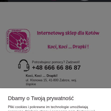
Potrzebujesz pomocy? Zadzwoń!
+48 666 66 86 87
Koci, Koci ... Drapki!
ul. Klonowa 15, 41-800 Zabrze, woj.
śląskie
Dbamy o Twoją prywatność
Pliki cookies i pokrewne im technologie umożliwiają
POMOC