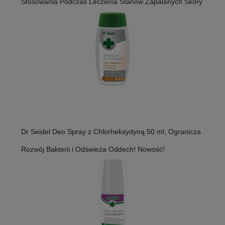
Stosowania Podczas Leczenia Stanów Zapalanych Skóry
Dr Seidel Deo Spray z Chlorheksydyną 50 ml, Ogranicza
Rozwój Bakterii i Odświeża Oddech! Nowość!