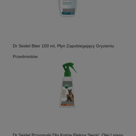
Dr Seidel Biter 100 ml, Płyn Zapobiegający Gryzieniu
Przedmiotów
Dr Seidel Przysmaki Dla Kotów Piękna Sierść, Olej Lniany