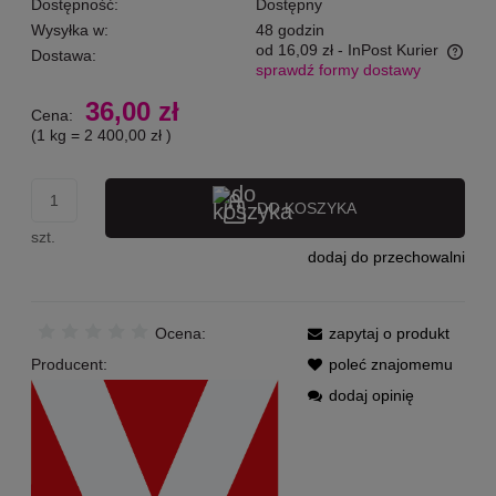
Dostępność:
Dostępny
Wysyłka w:
48 godzin
od 16,09 zł
- InPost Kurier
Dostawa:
sprawdź formy dostawy
Cena nie zawiera ewentualnych kosztów płatności
36,00 zł
Cena:
(1
kg
=
2 400,00 zł
)
DO KOSZYKA
szt.
dodaj do przechowalni
Ocena:
zapytaj o produkt
Producent:
poleć znajomemu
dodaj opinię