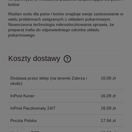
kotów.
Maślan sodu dla psów i kotów znajduje swoje zastosowanie w
wielu problemach związanych z układem pokarmowym.
Nowoczesna technologia mikrootoczkowania sprawia, że
preparat trafia do odpowiedniego odcinka układu
pokarmowego.
Koszty dostawy
Cena nie zawiera ewentualnych kosztów płatności
Dostawa przez sklep
(na terenie Zabrza i
10,00 zł
okolic)
InPost Kurier
16,09 zł
InPost Paczkomaty 24/7
16,09 zł
Poczta Polska
17,94 zł