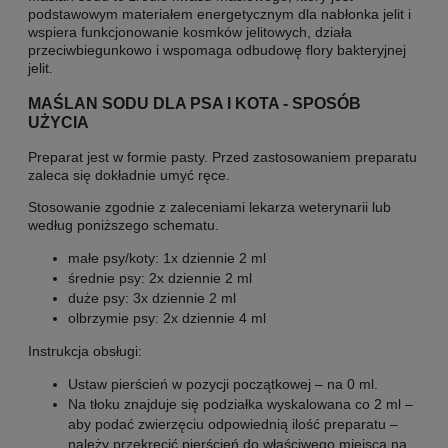
podstawowym materiałem energetycznym dla nabłonka jelit i
wspiera funkcjonowanie kosmków jelitowych, działa
przeciwbiegunkowo i wspomaga odbudowę flory bakteryjnej
jelit.
MAŚLAN SODU DLA PSA I KOTA - SPOSÓB
UŻYCIA
Preparat jest w formie pasty. Przed zastosowaniem preparatu
zaleca się dokładnie umyć ręce.
Stosowanie zgodnie z zaleceniami lekarza weterynarii lub
według poniższego schematu.
małe psy/koty: 1x dziennie 2 ml
średnie psy: 2x dziennie 2 ml
duże psy: 3x dziennie 2 ml
olbrzymie psy: 2x dziennie 4 ml
Instrukcja obsługi:
Ustaw pierścień w pozycji początkowej – na 0 ml.
Na tłoku znajduje się podziałka wyskalowana co 2 ml –
aby podać zwierzęciu odpowiednią ilość preparatu –
należy przekręcić pierścień do właściwego miejsca na