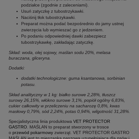
podziałce (zgodnie z zaleceniami).
Usuń zatyczkę z tubostrzykawki.
Naciśnij tłok tubostrzykawki.
Preparat można podać bezpośrednio do jamy ustnej
zwierzęcia lub wymieszać go z jedzeniem.
Po podaniu odpowiedniej dawki zabezpiecz
tubostrzykawkę, zakładając zatyczkę.
Skład: woda, olej sojowy, maślan sodu 20%, melasa
buraczana, gliceryna.
Dodatki:
dodatki technologiczne: guma ksantanowa, sorbinian
potasu.
Skład analityczny w 1 kg: białko surowe 2,28%, tłuszcz
surowy 26,15%, włókno surowe 3,1%, popiół ogólny 6,83%,
cukier całkowity w przeliczeniu na sacharozę 0,8%, kwas
masłowy 0,79%, sód 2,24%, potas 0,94%, wilgotność 31,28%.
Specjalistyczna linia produktowa
VET PROTECTOR
GASTRO
. MAŚLAN to preparat stworzony w trosce
o
przewód pokarmowy
zwierząt. VET PROTECTOR GASTRO
MAŚLAN jest to mieszanka paszowa uzupełniająca dla psów i