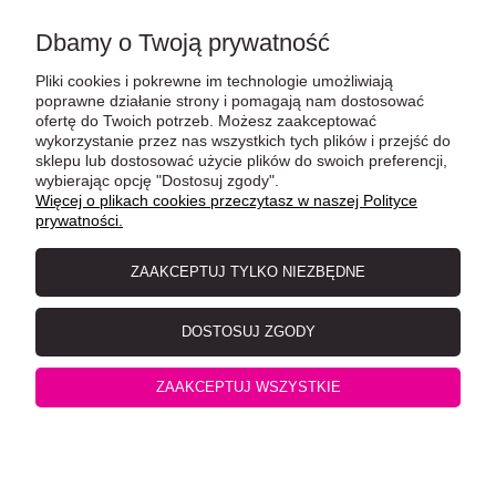
Dbamy o Twoją prywatność
Pliki cookies i pokrewne im technologie umożliwiają
POMOC
poprawne działanie strony i pomagają nam dostosować
ofertę do Twoich potrzeb. Możesz zaakceptować
wykorzystanie przez nas wszystkich tych plików i przejść do
sklepu lub dostosować użycie plików do swoich preferencji,
MOJE KONTO
wybierając opcję "Dostosuj zgody".
Więcej o plikach cookies przeczytasz w naszej Polityce
prywatności.
PŁATNOŚCI I DOSTAWA
ZAAKCEPTUJ TYLKO NIEZBĘDNE
INFORMACJE
DOSTOSUJ ZGODY
ZAAKCEPTUJ WSZYSTKIE
O NAS
pokaż pełną wersję strony