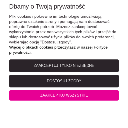
Dbamy o Twoją prywatność
Pliki cookies i pokrewne im technologie umożliwiają
poprawne działanie strony i pomagają nam dostosować
ofertę do Twoich potrzeb. Możesz zaakceptować
wykorzystanie przez nas wszystkich tych plików i przejść do
sklepu lub dostosować użycie plików do swoich preferencji,
wybierając opcję "Dostosuj zgody".
Więcej o plikach cookies przeczytasz w naszej Polityce
prywatności.
Fellicita Cat Pure Duck 400g, Czysta Kaczka, Miękki
Aromatyczny Pasztet!! NOWOŚĆ!
ZAAKCEPTUJ TYLKO NIEZBĘDNE
DOSTOSUJ ZGODY
ZAAKCEPTUJ WSZYSTKIE