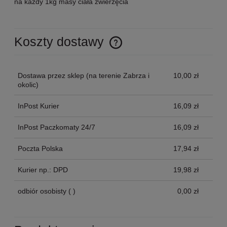
na każdy 1kg masy ciała zwierzęcia
Koszty dostawy
Cena nie zawiera ewentualnych kosztów płatności
Dostawa przez sklep
(na terenie Zabrza i
10,00 zł
okolic)
InPost Kurier
16,09 zł
InPost Paczkomaty 24/7
16,09 zł
Poczta Polska
17,94 zł
Kurier np.: DPD
19,98 zł
odbiór osobisty
( )
0,00 zł