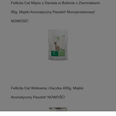
Fellicita Cat Mięso z Daniela w Bulionie z Ziemniakami
95g, Miękki Aromatyczny Pasztet! Monoproteinowy!
NOWOŚĆ!
Fellicita Cat Wołowina i Kaczka 400g, Miękki
Aromatyczny Pasztet! NOWOŚĆ!