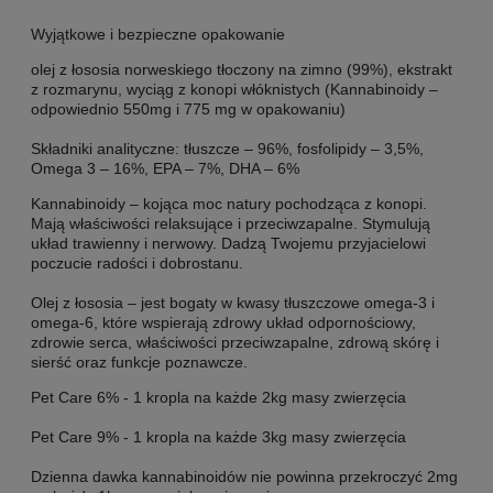
Wyjątkowe i bezpieczne opakowanie
olej z łososia norweskiego tłoczony na zimno (99%), ekstrakt
z rozmarynu, wyciąg z konopi włóknistych (Kannabinoidy –
odpowiednio 550mg i 775 mg w opakowaniu)
Składniki analityczne: tłuszcze – 96%, fosfolipidy – 3,5%,
Omega 3 – 16%, EPA – 7%, DHA – 6%
Kannabinoidy – kojąca moc natury pochodząca z konopi.
Mają właściwości relaksujące i przeciwzapalne. Stymulują
układ trawienny i nerwowy. Dadzą Twojemu przyjacielowi
poczucie radości i dobrostanu.
Olej z łososia – jest bogaty w kwasy tłuszczowe omega-3 i
omega-6, które wspierają zdrowy układ odpornościowy,
zdrowie serca, właściwości przeciwzapalne, zdrową skórę i
sierść oraz funkcje poznawcze.
Pet Care 6% - 1 kropla na każde 2kg masy zwierzęcia
Pet Care 9% - 1 kropla na każde 3kg masy zwierzęcia
Dzienna dawka kannabinoidów nie powinna przekroczyć 2mg