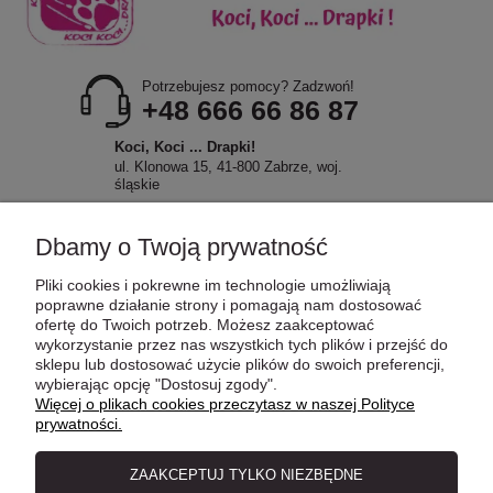
Potrzebujesz pomocy? Zadzwoń!
+48 666 66 86 87
Koci, Koci ... Drapki!
ul. Klonowa 15, 41-800 Zabrze, woj.
śląskie
Dbamy o Twoją prywatność
Pliki cookies i pokrewne im technologie umożliwiają
POMOC
poprawne działanie strony i pomagają nam dostosować
ofertę do Twoich potrzeb. Możesz zaakceptować
wykorzystanie przez nas wszystkich tych plików i przejść do
sklepu lub dostosować użycie plików do swoich preferencji,
MOJE KONTO
wybierając opcję "Dostosuj zgody".
Więcej o plikach cookies przeczytasz w naszej Polityce
prywatności.
PŁATNOŚCI I DOSTAWA
ZAAKCEPTUJ TYLKO NIEZBĘDNE