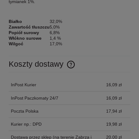
tymianek 1%.
Białko
32,0%
Zawartość tłuszczu
5,0%
Popiół surowy
6,8%
Włókno surowe
1,4 %
Wilgoć
17,0%
Koszty dostawy
Cena nie zawiera ewentualnych kosztów płatności
InPost Kurier
16,09 zł
InPost Paczkomaty 24/7
16,09 zł
Poczta Polska
17,94 zł
Kurier np.: DPD
19,98 zł
Dostawa przez sklep
(na terenie Zabrza i
20,00 zł