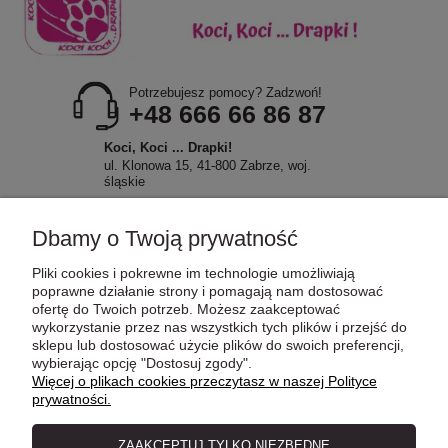
Potrzebujesz pomocy? Zadzwoń!
+48 666 66 86 87
Koci, Koci ... Drapki!
ul. Klonowa 15, 41-800 Zabrze, woj.
śląskie
Dbamy o Twoją prywatność
Pliki cookies i pokrewne im technologie umożliwiają
POMOC
poprawne działanie strony i pomagają nam dostosować
ofertę do Twoich potrzeb. Możesz zaakceptować
wykorzystanie przez nas wszystkich tych plików i przejść do
sklepu lub dostosować użycie plików do swoich preferencji,
MOJE KONTO
wybierając opcję "Dostosuj zgody".
Więcej o plikach cookies przeczytasz w naszej Polityce
prywatności.
PŁATNOŚCI I DOSTAWA
ZAAKCEPTUJ TYLKO NIEZBĘDNE