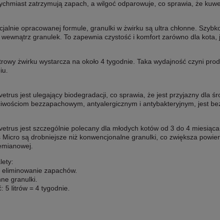
ychmiast zatrzymują zapach, a wilgoć odparowuje, co sprawia, że kuwet
cjalnie opracowanej formule, granulki w żwirku są ultra chłonne. Szybk
wewnątrz granulek. To zapewnia czystość i komfort zarówno dla kota, ja
itrowy żwirku wystarcza na około 4 tygodnie. Taka wydajność czyni p
iu.
etrus jest ulegający biodegradacji, co sprawia, że jest przyjazny dla
iwościom bezzapachowym, antyalergicznym i antybakteryjnym, jest bezp
etrus jest szczególnie polecany dla młodych kotów od 3 do 4 miesiąc
 Micro są drobniejsze niż konwencjonalne granulki, co zwiększa powier
zemianowej.
lety:
 eliminowanie zapachów.
nne granulki.
 5 litrów = 4 tygodnie.