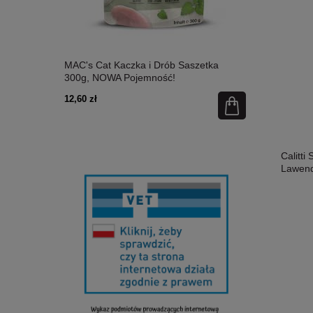
etka 300g,
MAC's Cat Kaczka i Drób Saszetka
MAC's Cat Ł
300g, NOWA Pojemność!
Nowa Pojem
12,60 zł
12,60 zł
Calitti
Lawend