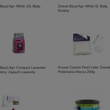
Bazyl Ag+ White 10l, Biały,
Żwirek Bazyl Ag+ White 5l, Biały,
Drobny
Krusse Catrine Pearl Litter Żwire
 Bazyl Ag+ Compact Lavender
Pobierania Moczu 200g
robny, Zapach Lawendy