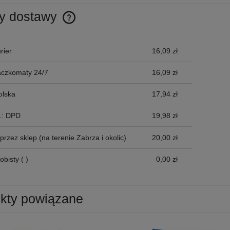
y dostawy
Cena nie zawiera ewentualnych kosztów
rier
16,09 zł
płatności
aczkomaty 24/7
16,09 zł
olska
17,94 zł
p.: DPD
19,98 zł
przez sklep
(na terenie Zabrza i okolic)
20,00 zł
obisty
( )
0,00 zł
kty powiązane