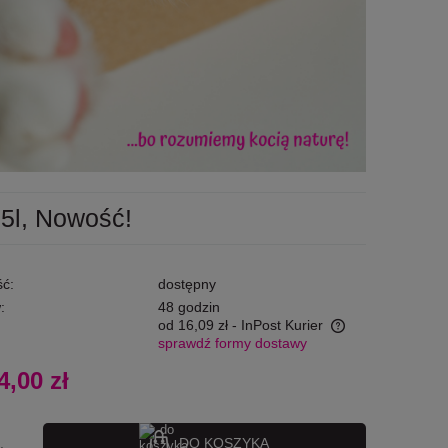
5l, Nowość!
ć:
dostępny
:
48 godzin
od 16,09 zł
- InPost Kurier
sprawdź formy dostawy
Cena nie zawiera ewentualnych kosztów
4,00 zł
płatności
DO KOSZYKA
.