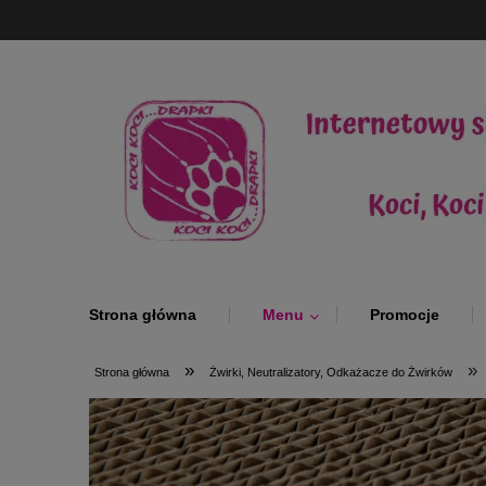
Strona główna
Menu
Promocje
»
»
Strona główna
Żwirki, Neutralizatory, Odkażacze do Żwirków