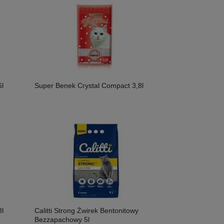
l
Super Benek Crystal Compact 3,8l
l
Calitti Strong Żwirek Bentonitowy
Bezzapachowy 5l