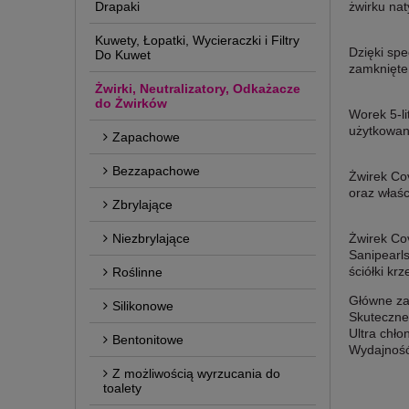
Drapaki
żwirku nat
Kuwety, Łopatki, Wycieraczki i Filtry
Dzięki spe
Do Kuwet
zamknięte 
Żwirki, Neutralizatory, Odkażacze
do Żwirków
Worek 5-l
użytkowan
Zapachowe
Bezzapachowe
Żwirek Cov
oraz właśc
Zbrylające
Niezbrylające
Żwirek Cov
Sanipearls
ściółki kr
Roślinne
Główne za
Silikonowe
Skuteczne
Ultra chło
Bentonitowe
Wydajność:
Z możliwością wyrzucania do
toalety