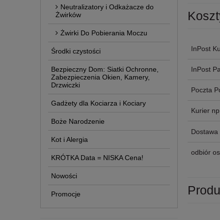
Neutralizatory i Odkażacze do
Koszt
Żwirków
Żwirki Do Pobierania Moczu
InPost Ku
Środki czystości
Bezpieczny Dom: Siatki Ochronne,
InPost P
Zabezpieczenia Okien, Kamery,
Drzwiczki
Poczta P
Gadżety dla Kociarza i Kociary
Kurier n
Boże Narodzenie
Dostawa 
Kot i Alergia
odbiór os
KRÓTKA Data = NISKA Cena!
Nowości
Produ
Promocje