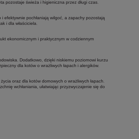
a pozostaje świeża i higieniczna przez długi czas.
o i efektywnie pochłaniają wilgoć, a zapachy pozostają
k i dla właściciela.
rodukt ekonomicznym i praktycznym w codziennym
 środowiska. Dodatkowo, dzięki niskiemu poziomowi kurzu
ieczny dla kotów o wrażliwych łapach i alergików.
a życia oraz dla kotów domowych o wrażliwych łapach.
zchnię wchłaniania, ułatwiając przyzwyczajenie się do