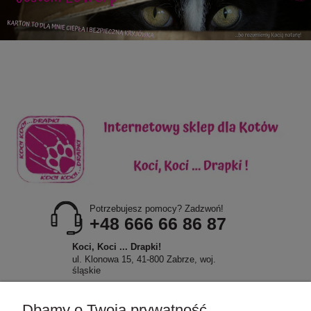
Potrzebujesz pomocy? Zadzwoń!
+48 666 66 86 87
Koci, Koci ... Drapki!
ul. Klonowa 15, 41-800 Zabrze, woj.
śląskie
Dbamy o Twoją prywatność