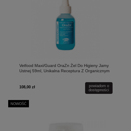
Vetfood Maxi/Guard OraZn Żel Do Higieny Jamy
Ustnej 59ml, Unikalna Receptura Z Organicznym
Cynkiem! Bezsmakowy! Skutecznie Zapobiega
Odkładaniu Płyki Nazębnej i Stanom Zapalnym
powiadom o
Dziąseł!
108,00 zł
dostępności
NOWOŚĆ