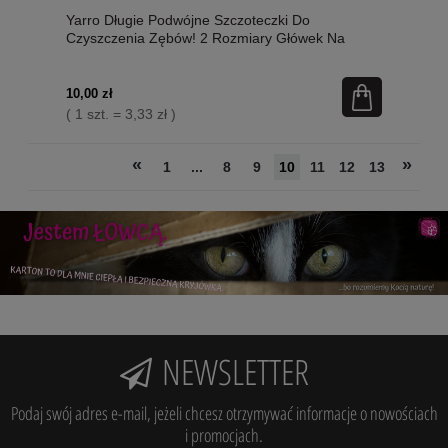
Yarro Długie Podwójne Szczoteczki Do
Czyszczenia Zębów! 2 Rozmiary Główek Na
Jednej Szczoteczce! 22,5 x 1,8 x 2,8 cm, 3 Sztuki
W Opakowaniu! Nowość!
10,00 zł
( 1 szt. = 3,33 zł )
«
»
1
...
8
9
10
11
12
13
NEWSLETTER
Podaj swój adres e-mail, jeżeli chcesz otrzymywać informacje o nowościach
i promocjach.