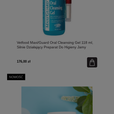
Vetfood Maxi/Guard Oral Cleansing Gel 118 ml,
Silnie Działający Preparat Do Higieny Jamy
Ustnej! Zawiera Askorbinian Cynku! Doskonały
Przed I Po Zabiegach Stomatologicznych!
Zmniejsza Ból, Stany Zapalne I Drobne Rany!
176,00 zł
Zapobiega Odkładaniu Płytki Nazębnej!
NOWOŚĆ