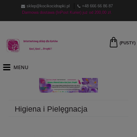
sklep@kocikocidrapki.pl
+48 666 66 86 87
Darmowa dostawa (InPost Kurier) już od 200,00 zł.
(PUSTY)
Higiena i Pielęgnacja