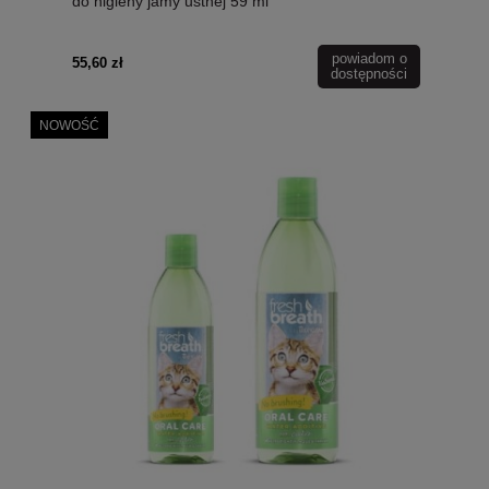
do higieny jamy ustnej 59 ml
powiadom o
55,60 zł
dostępności
NOWOŚĆ