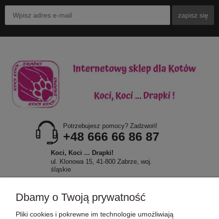
zapisz się
Potrzebujesz pomocy? Zadzwoń!
+48 666 66 86 87
Koci, Koci ... Drapki!
ul. Klonowa 15, 41-800 Zabrze, woj.
śląskie
Dbamy o Twoją prywatność
Pliki cookies i pokrewne im technologie umożliwiają